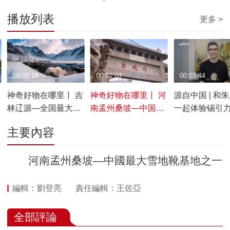
播放列表
更多 >
00:02:18
00:02:07
00:03:44
神奇好物在哪里丨 吉
神奇好物在哪里丨 河
源自中国 | 和
林辽源—全国最大的
南孟州桑坡—中国最
一起体验锡引
棉袜生产基地
大雪地靴基地之一
主要內容
河南孟州桑坡—中國最大雪地靴基地之一
編輯：劉登亮
責任編輯：王佐亞
全部評論