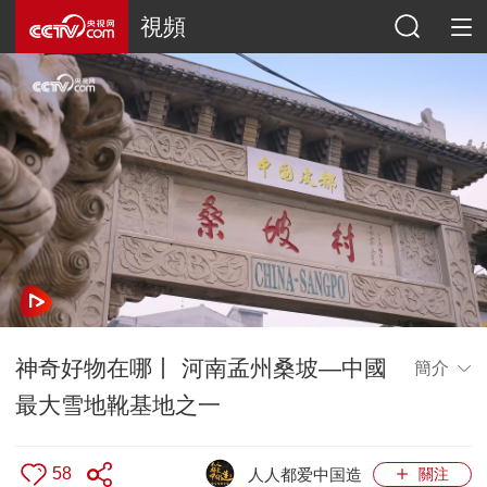
視頻
神奇好物在哪丨 河南孟州桑坡—中國
簡介
最大雪地靴基地之一
58
人人都爱中国造
關注