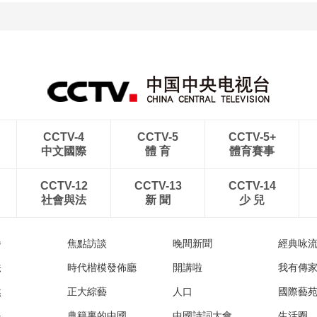
CCTV-4
CCTV-5
CCTV-5+
中文國際
體 育
體育賽事
CCTV-12
CCTV-13
CCTV-14
社會與法
新 聞
少 兒
播
焦點訪談
晚間新聞
經典咏
法
時代楷模發佈廳
開講啦
我有傳
然
正大綜藝
人口
國際藝
眼
典籍裏的中國
中國詩詞大會
生活圈