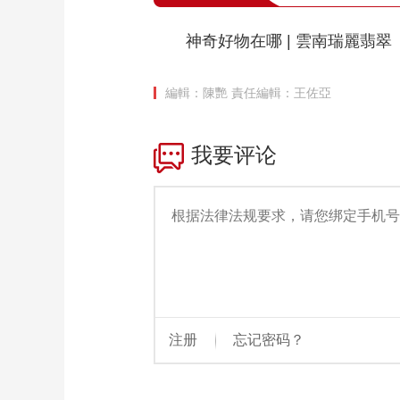
神奇好物在哪 | 雲南瑞麗翡翠
編輯：陳艷
責任編輯：王佐亞