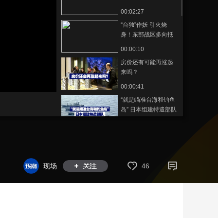
00:02:27
藝術
汽車
數智
5G
産業+
“台独”作妖 引火烧
時尚
天氣
才藝
網展
央央好物
身！东部战区多向抵
近台岛
00:00:10
房价还有可能再涨起
来吗？
00:00:41
“就是瞄准台海和钓鱼
岛” 日本组建特遣部队
00:00:36
“机”不可失丨解码
2025中关村论坛
00:11:30
现场
46
性能对标95号汽油？
央视揭秘“新能源动力
液”
00:00:36
特朗普称“对普京非常