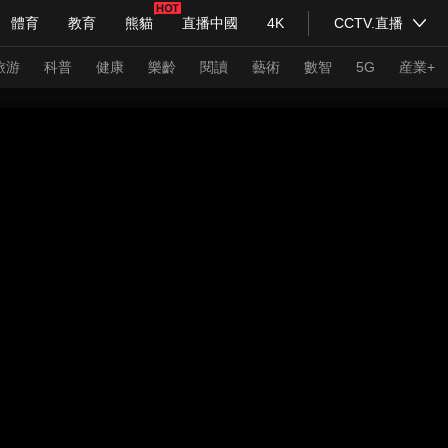
體育
教育
熊貓
直播中國
4K
CCTV.直播
式妙語
主持人
下載央視影音
熱解讀
天天學習
旅游
科普
健康
樂齡
閱讀
藝術
數智
5G
産業+
紀錄片網
國家大劇院
大型活動
科技
法治
文娛
人物
公益
圖片
習式妙語
央視快評
央視網評
光華銳評
鋒面
頻道
VR/AR
4K專區
全景新聞
請入列
人生第一次
人生第二次
年冬奧會
CBA
NBA
中超
國足
國際足球
網球
綜
體育江湖
文化體育
冰雪道路
足球道路