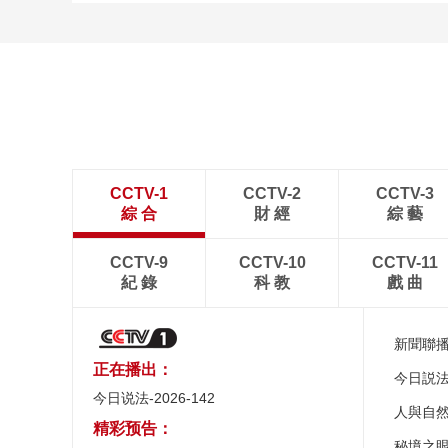
CCTV-1
CCTV-2
CCTV-3
綜 合
財 經
綜 藝
CCTV-9
CCTV-10
CCTV-11
紀 錄
科 教
戲 曲
新聞聯
正在播出：
今日説
今日说法-2026-142
人與自
精彩预告：
秘境之