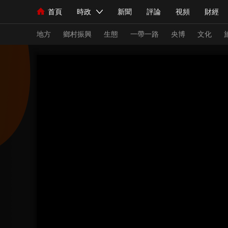
首頁
時政
新聞
評論
視頻
財經
人民領袖習近平
直播
海外頻道
片庫
iPanda
欄目大全
聯播+
English
中國領導人
節目單
Монгол
聽音
央視快評
微視頻
習
地方
鄉村振興
生態
一帶一路
央博
文化
總台春晚
網絡春晚
共産黨員網
秧紀錄
新聞
國內
國際
評論
經濟
軍事
人民領袖習近平
聯播+
熱解讀
天天學習
視頻
小央視頻
小央直播
直播中國
熊貓
現場
前線
比劃
快看
藍海中國
新兵
體育
直播
競猜
2026年世界盃
2026
VIP會員
CCTV奧林匹克頻道
生活體育大會