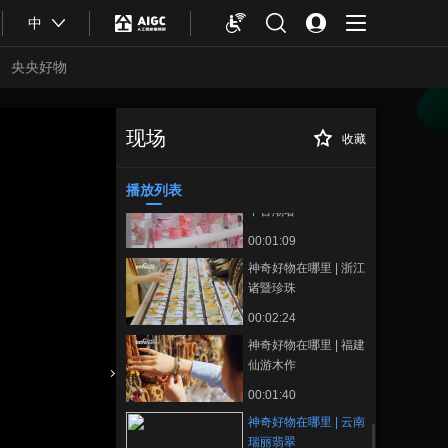
00:00:33
中
解放军无人机将台湾
尽收眼底
央央好物
00:00:19
惨无人道！联合国团
队目睹以军枪杀平民
现场
收藏
神奇好物在哪里 |
正在播放
00:00:26
云南瑞丽翡翠
播放列表
神奇好物在哪里 | 上海
中古潮奢
00:01:09
神奇好物在哪里 | 浙江
诸暨珍珠
00:02:24
神奇好物在哪里 | 福建
仙游木作
合體育
亞冬會
00:01:40
神奇好物在哪里 | 云南
瑞丽翡翠