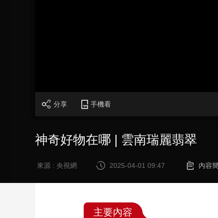
財經
教育
鄉村振興
生態環境
一帶一路
大國智造
大國展會
大國保險
雲頂對話
CCTV.節目官網
直播
節目單
欄目
片庫
分享
手機看
神奇好物在哪 | 雲南瑞麗翡翠
來源 : 央視網
2025-04-01 09:47
內容
主要內容