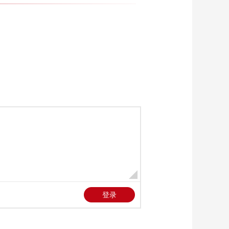
生气”并发出威胁
00:00:17
网红“孤独的树”被砍枝
老人称“小麦被游客糟
蹋得不成样子”
00:00:13
2025年中关村论坛，
热议共建“五分钟急救
圈”
00:00:58
一船能养4000000斤
鱼！
00:00:07
乌克兰让美国坑了
00:00:15
外媒称超七成美国科
研人员考虑出走
00:00:17