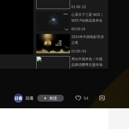
技创新引领潮流！
01:06::22
藝術
汽車
數智
5G
産業+
心系天下三星 W25｜
時尚
天氣
才藝
網展
央央好物
W25 Flip新品发布会
00:59:19
2024年中国电影导演
之夜
02:00::43
秀出中国本色｜中国
品牌消费季主题专场
带货直播
04:01::12
探展最前沿 | 沉浸式体
验生活美学，带你逛
吃美好市集
00:59:14
回看
54
生活向上：和宝贝们
一起安心游“源”，过春
天！
01:09::43
好T恤赴春光 解锁春日