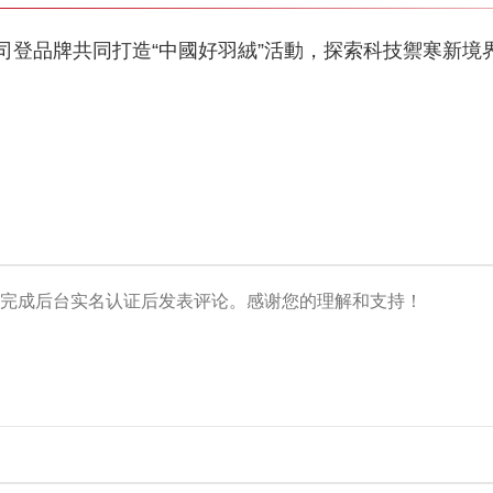
司登品牌共同打造“中國好羽絨”活動，探索科技禦寒新境