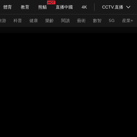
體育
教育
熊貓
直播中國
4K
CCTV.直播
式妙語
主持人
下載央視影音
熱解讀
天天學習
旅游
科普
健康
樂齡
閱讀
藝術
數智
5G
産業+
紀錄片網
國家大劇院
大型活動
科技
法治
文娛
人物
公益
圖片
習式妙語
央視快評
央視網評
光華銳評
鋒面
頻道
VR/AR
4K專區
全景新聞
請入列
人生第一次
人生第二次
年冬奧會
CBA
NBA
中超
國足
國際足球
網球
綜
體育江湖
文化體育
冰雪道路
足球道路