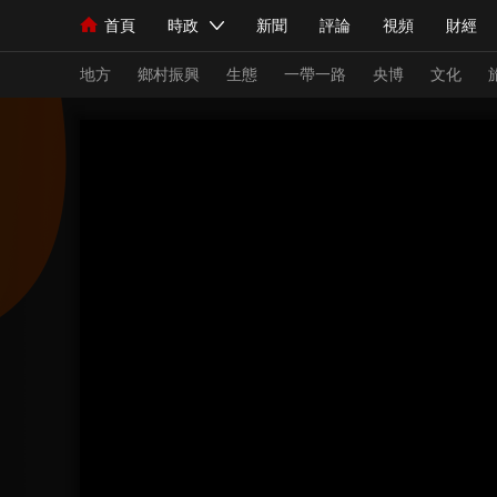
首頁
時政
新聞
評論
視頻
財經
人民領袖習近平
直播
海外頻道
片庫
iPanda
欄目大全
聯播+
English
中國領導人
節目單
Монгол
聽音
央視快評
微視頻
習
地方
鄉村振興
生態
一帶一路
央博
文化
總台春晚
網絡春晚
共産黨員網
秧紀錄
新聞
國內
國際
評論
經濟
軍事
人民領袖習近平
聯播+
熱解讀
天天學習
視頻
小央視頻
小央直播
直播中國
熊貓
現場
前線
比劃
快看
藍海中國
新兵
體育
直播
競猜
2026年世界盃
2026
VIP會員
CCTV奧林匹克頻道
生活體育大會