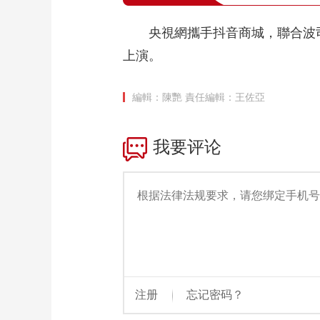
央視網攜手抖音商城，聯合波
上演。
編輯：陳艷
責任編輯：王佐亞