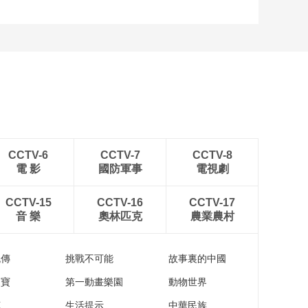
源自中国 | 十斤肉、一
斤糖 哪道锡帮菜让你
甜到骨子里？
00:19:37
源自中国的“顶级原
料”掀起了属于中国的
时尚浪潮
00:01:48
源自中国 | 香囊、锡
绣、陶艺、竹刻……
第一视角体验无锡非
01:16::25
遗技艺
CCTV-6
CCTV-7
CCTV-8
源自中国 | 文化“锡”引
電 影
國防軍事
電視劇
力 让无锡更好地走向
世界
00:00:43
CCTV-15
CCTV-16
CCTV-17
“我的大学”迎新季 | 同
音 樂
奧林匹克
農業農村
济大学开学典礼
01:14::36
流傳
挑戰不可能
故事裏的中國
“我的大学”迎新季 | 北
京外国语大学开学典
家寶
第一動畫樂園
動物世界
礼
01:22::42
苑
生活提示
中華民族