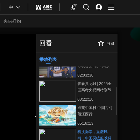
01:10::00
中
2025年江苏省城市足
球联赛第6轮：淮安
央央好物
VS常州
01:59::32
2025年江苏省城市足
球联赛第6轮：扬州
回看
收藏
科技御寒，重塑风
正在播放
VS无锡
02:02::02
尚，中国羽绒服以科技创新引
领潮流！
播放列表
2025年江苏省城市足
球联赛第6轮：南京
VS苏州
02:03::30
青春共此时 | 2025全
国高考央视网特别节
目
03:22::10
点亮中国村-中国古村
落江西行
合體育
亞冬會
05:16::13
科技御寒，重塑风
尚，中国羽绒服以科