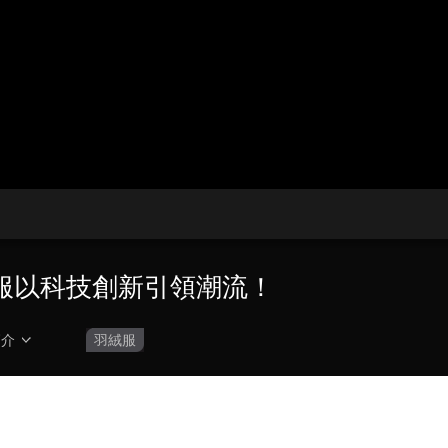
央博
非遺
文化
旅游
科普
健康
樂齡
閱讀
雲起
超級工廠
智敬中國
全民健康
顏選攻略
海洋
熱播榜
總台企業白名單
服以科技創新引領潮流！
簡介
羽絨服