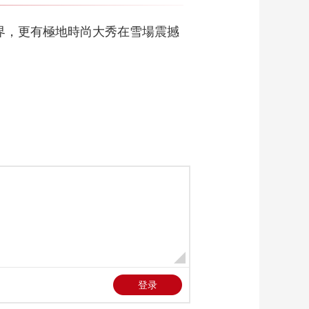
穿搭新风尚
01:56::06
界，更有極地時尚大秀在雪場震撼
“我的大学”迎新季-东
南大学开学典礼
02:31::58
源自中国 | 中国好服饰
03:29::54
源自中国 | 锡引力，
Go世界
03:11::45
源自中国 | 叶落知秋！
我的衣柜又缺衣服了
01:15::53
源自中国 | “国潮”席卷
而来！中式美学亮相
米兰时装周
00:05:15