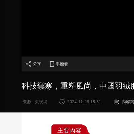
財經
教育
鄉村振興
生態環境
一帶一路
大國智造
大國展會
大國保險
雲頂對話
CCTV.節目官網
直播
節目單
欄目
片庫
分享
手機看
科技禦寒，重塑風尚，中國羽絨
來源 : 央視網
2024-11-28 18:31
內容
主要內容