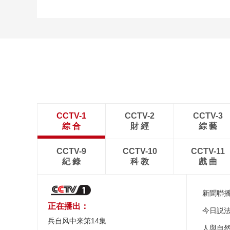
CCTV-1
CCTV-2
CCTV-3
綜 合
財 經
綜 藝
CCTV-9
CCTV-10
CCTV-11
紀 錄
科 教
戲 曲
新聞聯
正在播出：
今日説
兵自风中来第14集
人與自