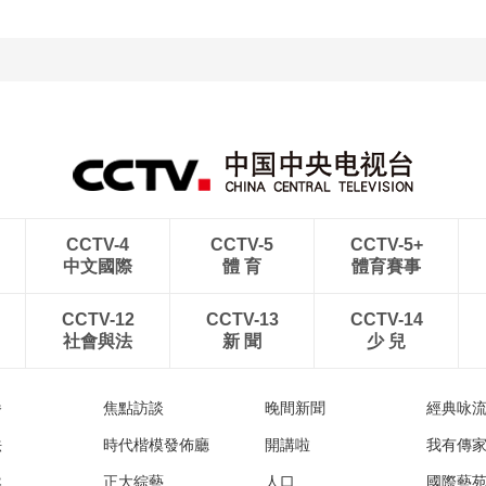
CCTV-4
CCTV-5
CCTV-5+
中文國際
體 育
體育賽事
CCTV-12
CCTV-13
CCTV-14
社會與法
新 聞
少 兒
播
焦點訪談
晚間新聞
經典咏
法
時代楷模發佈廳
開講啦
我有傳
然
正大綜藝
人口
國際藝