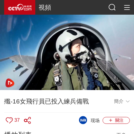
視頻
殲-16女飛行員已投入練兵備戰
簡介
37
现场
關注