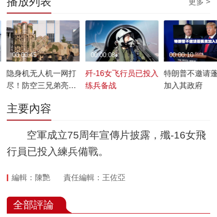
播放列表
更多 >
00:00:45
00:00:08
00:00:10
隐身机无人机一网打
歼-16女飞行员已投入
特朗普不邀请
尽！防空三兄弟亮相
练兵备战
加入其政府
航展
主要內容
空軍成立75周年宣傳片披露，殲-16女飛
行員已投入練兵備戰。
編輯：陳艷
責任編輯：王佐亞
全部評論