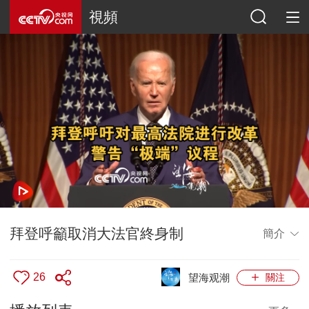
視頻
拜登呼籲取消大法官終身制
簡介
26
望海观潮
關注