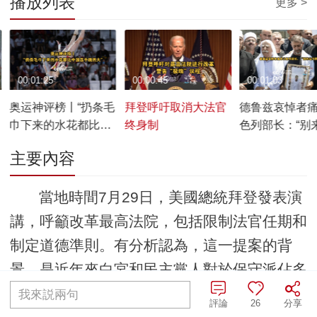
播放列表
更多 >
00:01:25
00:00:45
00:01:03
奥运神评榜丨“扔条毛
拜登呼吁取消大法官
德鲁兹哀悼者
巾下来的水花都比中
终身制
色列部长：“别
国选手跳的大”
葬礼！”
主要內容
當地時間7月29日，美國總統拜登發表演
講，呼籲改革最高法院，包括限制法官任期和
制定道德準則。有分析認為，這一提案的背
景，是近年來白宮和民主黨人對於保守派佔多
數的最高法院的判決愈加不滿。
我來説兩句
評論
26
分享