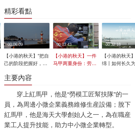
精彩看點
00:06:09
00:03:43
00:32:18
【小港的秋天】“把自
【小港的秋天】一件
【小港的秋天
己的阶段把握好，未
马甲两重身份：劳模
绵丨如何长久
来肯定会挺好”
助小微 教育促转型
姓做好事
主要內容
穿上紅馬甲，他是“勞模工匠幫扶隊”的一
員，為周邊小微企業義務維修生産設備；脫下
紅馬甲，他是海天大學創始人之一，為在職産
業工人提升技能，助力中小微企業轉型。