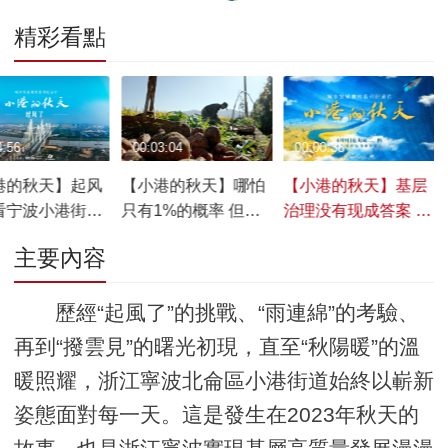
精彩看點
4:56
00:03:04
00:00:38
港的秋天】起风
【小港的秋天】哪怕
【小港的秋天】基层
看宁波小港街道
只有1%的概率 但成
治理没有现成答案 需
迎接挑战
功一次我们的工作就
要一个个脚印来摸索
主要內容
有价值
实践
歷經“起風了”的挑戰、“雨連綿”的考驗、
再到“撥雲見”的曙光初現，直至“秋陽暖”的溫
暖照耀，浙江寧波北侖區小港街道始終以嶄新
姿態面對每一天。這是發生在2023年秋天的