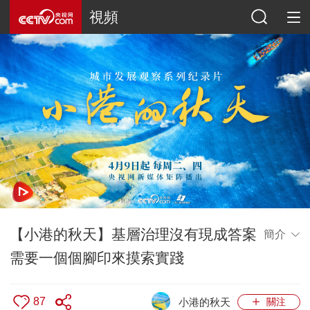
視頻
【小港的秋天】基層治理沒有現成答案
簡介
需要一個個腳印來摸索實踐
87
小港的秋天
關注