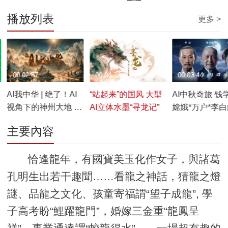
播放列表
更多 >
00:02:57
00:04:38
00:03:44
AI我中华 | 绝了！AI
“站起来”的国风 大型
AI中秋奇旅 钱
视角下的神州大地 每
AI立体水墨“寻龙记”
嫦娥*万户*李
一帧都是屏保
幻跨界对谈
主要內容
恰逢龍年，有國寶美玉化作女子，與諸葛
孔明生出若干趣聞……看龍之神話，猜龍之燈
謎、品龍之文化、孩童寄福謂“望子成龍”, 學
子高考盼“鯉躍龍門”，婚嫁三金重“龍鳳呈