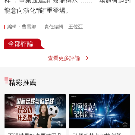
祥”，事業通達謂“蛟龍得水”……一場超有趣的
龍意向演化“龍”重登場。
編輯：曹雪娜
責任編輯：王佐亞
全部評論
查看更多評論
精彩推薦