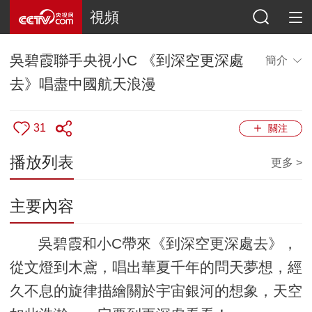
視頻
吳碧霞聯手央視小C 《到深空更深處
簡介
去》唱盡中國航天浪漫
31
關注
播放列表
更多 >
主要內容
吳碧霞和小C帶來《到深空更深處去》，
從文燈到木鳶，唱出華夏千年的問天夢想，經
久不息的旋律描繪關於宇宙銀河的想象，天空