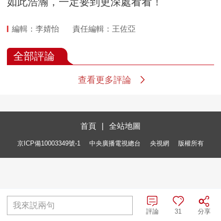
如此浩瀚，一定要到更深處看看！
編輯：李婧怡
責任編輯：王佐亞
全部評論
查看更多評論
首頁
|
全站地圖
京ICP備10003349號-1
中央廣播電視總台
央視網
版權所有
我來説兩句
評論
31
分享