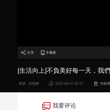
財經
教育
鄉村振興
生態環境
一帶一路
大國智造
大國展會
大國保險
雲頂對話
CCTV.節目官網
直播
節目單
欄目
片庫
分享
手機看
[生活向上]不負美好每一天，我們
來源 : 央視網
2022-08-07 00:37
內容