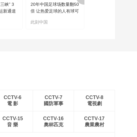
想知道快乐生活的“秘
三峡” 3
20年中国足球场数量翻50
望海观潮丨流水的首相
籍”吗？8月6日《生活
运新通道
倍 让热爱足球的人有球可
铁打的喵
向上》与你分享
00:02:25
踢
此刻中国
望海观潮
生活向上，不负美好
每一天，让我们一
起“探”恋爱
00:00:24
CCTV-6
CCTV-7
CCTV-8
電 影
國防軍事
電視劇
CCTV-15
CCTV-16
CCTV-17
音 樂
奧林匹克
農業農村