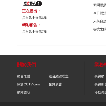
新聞聯
正在播出：
今日説
兵自风中来第6集
人與自
精彩预告：
秘境之
兵自风中来第7集
關於我們
業務
總台之聲
總台總經理室
央視網
關於CCTV.com
象舞廣告
央視影
網站聲明
移動傳