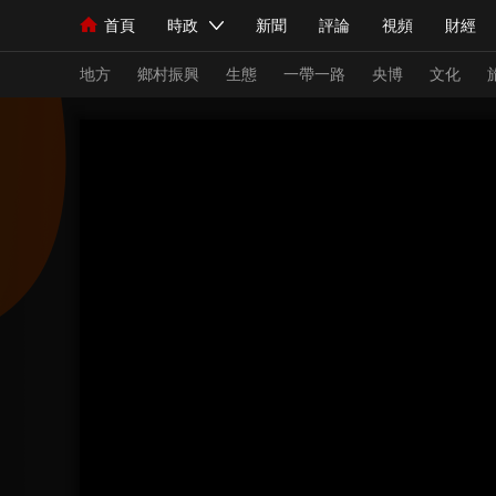
首頁
時政
新聞
評論
視頻
財經
人民領袖習近平
直播
海外頻道
片庫
iPanda
欄目大全
聯播+
English
中國領導人
節目單
Монгол
聽音
央視快評
微視頻
習
地方
鄉村振興
生態
一帶一路
央博
文化
總台春晚
網絡春晚
共産黨員網
秧紀錄
新聞
國內
國際
評論
經濟
軍事
人民領袖習近平
聯播+
熱解讀
天天學習
視頻
小央視頻
小央直播
直播中國
熊貓
現場
前線
比劃
快看
藍海中國
新兵
體育
直播
競猜
2026年世界盃
2026
VIP會員
CCTV奧林匹克頻道
生活體育大會