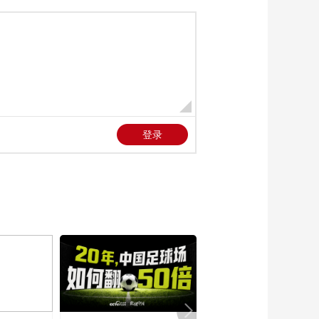
送“三金”？我们复原了
《梦梁录》里的“三金”
00:04:58
[生活向上]搬砖搬到海
枯石烂？徐梦桃：是
专属于你啦
00:01:26
[生活向上]七夕送礼白
痴福音 为我的TA做一
辈子饭
00:01:42
[生活向上]七夕雨淋头
只有高秋梓受伤的世
界达成了
00:00:45
[生活向上]七夕雨淋头
只有高秋梓受伤的世
界达成了
00:01:03
[生活向上]徐梦
桃“探”恋爱：我和“战
友”相濡以沫
00:01:12