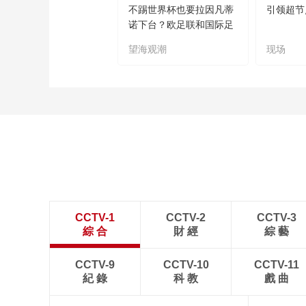
不踢世界杯也要拉因凡蒂
引领超节
诺下台？欧足联和国际足
联“什么仇什么怨
望海观潮
现场
CCTV-1
CCTV-2
CCTV-3
綜 合
財 經
綜 藝
CCTV-9
CCTV-10
CCTV-11
紀 錄
科 教
戲 曲