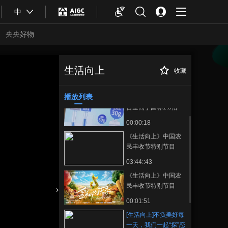
中
央央好物
生活向上
收藏
[生活向上]不负美
正在播放
好每一天，我们一起“探”恋爱！
播放列表
蓝月亮洗衣液活性物
含量高于国标1.5倍
00:00:18
《生活向上》中国农
民丰收节特别节目
03:44::43
《生活向上》中国农
民丰收节特别节目
合體育
亞冬會
00:01:51
[生活向上]不负美好每
一天，我们一起“探”恋