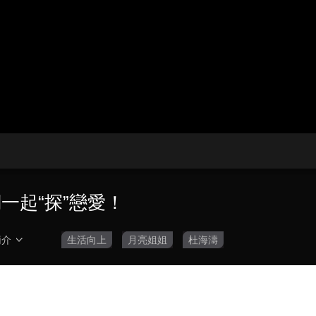
央博
非遺
文化
旅游
科普
健康
樂齡
閱讀
雲起
超級工廠
智敬中國
全民健康
顏選攻略
海洋
收視榜
總台企業白名單
一起“探”戀愛！
簡介
生活向上
月亮姐姐
杜海濤