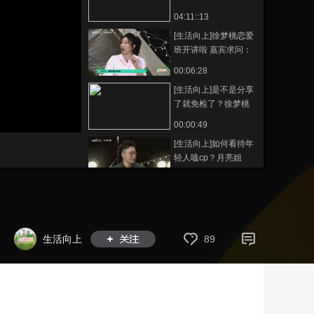
爱！
04:11::13
藝術
汽車
數智
5G
産業+
[生活向上]徐梦桃恋爱
時尚
天氣
才藝
網展
央央好物
班开讲啦 嘉宾求问：
我可以拥有同款app吗
00:06:28
[生活向上]是不是分享
了就免检了？徐梦桃
再现分享式和免检式
00:00:49
恋爱
[生活向上]如何看待年
轻人嗑cp？月亮姐
姐：我最嗑的cp是姥
00:08:20
姥和姥爷
[生活向上]月亮姐姐
变“月老姐姐” 嘉宾们
抢着求撮合
00:05:02
生活向上
89
[生活向上]阿时：我喜
欢看美女穿汉服 网
友：我喜欢阿时给我
00:06:06
穿汉服
[生活向上]宋代婚嫁也