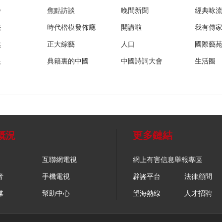
播
焦點訪談
晚間新聞
經典咏
法
時代楷模發佈廳
開講啦
我有傳
然
正大綜藝
人口
國際藝
眼
典籍裏的中國
中國詩詞大會
生活圈
概況
更多鏈結
互聯網電視
網上有害信息舉報專區
音
手機電視
辟謠平台
法律顧問
媒
幫助中心
望海熱線
人才招聘