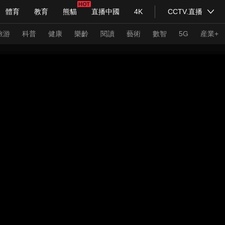
體育
教育
熊貓
直播中國
4K
CCTV.直播
式妙語
主持人
下載央視影音
熱解讀
天天學習
旅游
科普
健康
樂齡
閱讀
藝術
數智
5G
産業+
紀錄片網
國家大劇院
大型活動
科技
法治
文娛
人物
公益
圖片
習式妙語
央視快評
央視網評
光華銳評
鋒面
頻道
VR/AR
4K專區
全景新聞
請入列
人生第一次
人生第二次
年冬奧會
CBA
NBA
中超
國足
國際足球
網球
綜
體育江湖
文化體育
冰雪道路
足球道路