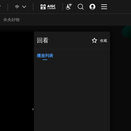
中
央央好物
回看
收藏
播放列表
合體育
亞冬會