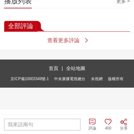
播放列表
更多 >
全部評論
查看更多評論
首頁
|
全站地圖
京ICP備10003349號-1
中央廣播電視總台
央視網
版權所有
我來説兩句
評論
400
分享