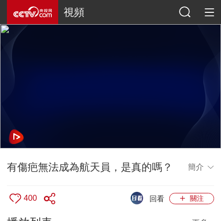
視頻
有傷疤無法成為航天員，是真的嗎？
簡介
400
回看
關注