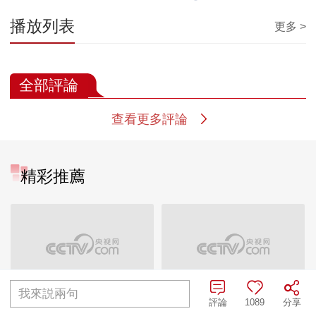
播放列表
更多 >
全部評論
查看更多評論
精彩推薦
我來説兩句
不踢世界杯也要拉因凡
引领超节点架构创新
評論
1089
分享