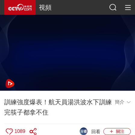
視頻
訓練強度爆表！航天員湯洪波水下訓練
簡介
完筷子都拿不住
1089
回看
關注