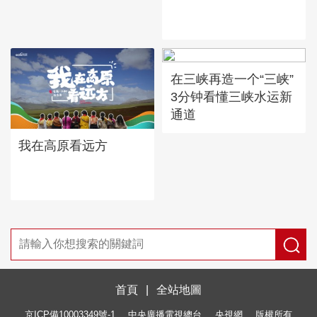
在三峡再造一个“三峡”
3分钟看懂三峡水运新
通道
我在高原看远方
首頁
|
全站地圖
京ICP備10003349號-1
中央廣播電視總台
央視網
版權所有