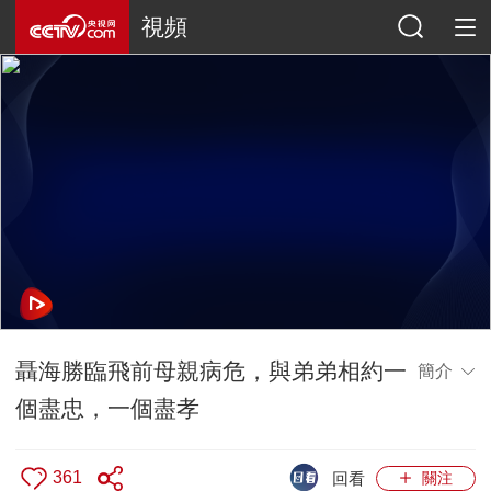
視頻
聶海勝臨飛前母親病危，與弟弟相約一
簡介
個盡忠，一個盡孝
361
回看
關注