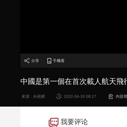
財經
教育
鄉村振興
生態環境
一帶一路
大國智造
大國展會
大國保險
雲頂對話
CCTV.節目官網
直播
節目單
欄目
片庫
分享
手機看
中國是第一個在首次載人航天飛
來源 : 央視網
2022-04-18 08:17
內容