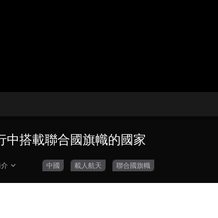
央博
非遺
文化
旅游
科普
健康
樂齡
閱讀
雲起
超級工廠
智敬中國
全民健康
顏選攻略
海洋
收視榜
總台企業白名單
行中搭載聯合國旗幟的國家
簡介
中國
載人航天
聯合國旗幟