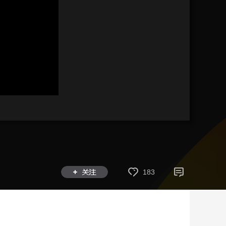
藝術
汽車
數智
5G
産業+
時尚
天氣
才藝
網展
央央好物
183