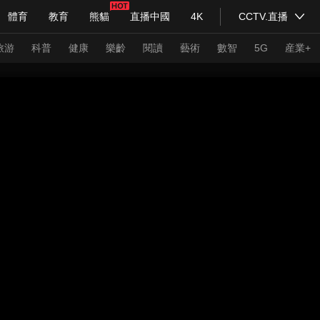
體育
教育
熊貓
直播中國
4K
CCTV.直播
式妙語
主持人
下載央視影音
熱解讀
天天學習
旅游
科普
健康
樂齡
閱讀
藝術
數智
5G
産業+
紀錄片網
國家大劇院
大型活動
科技
法治
文娛
人物
公益
圖片
習式妙語
央視快評
央視網評
光華銳評
鋒面
頻道
VR/AR
4K專區
全景新聞
請入列
人生第一次
人生第二次
年冬奧會
CBA
NBA
中超
國足
國際足球
網球
綜
體育江湖
文化體育
冰雪道路
足球道路