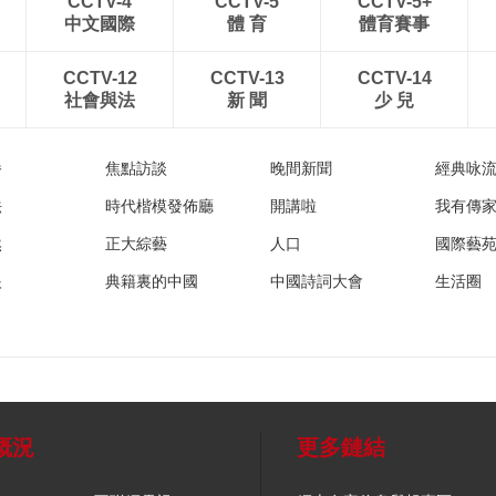
CCTV-4
CCTV-5
CCTV-5+
中文國際
體 育
體育賽事
CCTV-12
CCTV-13
CCTV-14
社會與法
新 聞
少 兒
播
焦點訪談
晚間新聞
經典咏
法
時代楷模發佈廳
開講啦
我有傳
然
正大綜藝
人口
國際藝
眼
典籍裏的中國
中國詩詞大會
生活圈
概況
更多鏈結