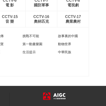
CCTV-6
CCTV-7
CCTV-8
電 影
國防軍事
電視劇
CCTV-15
CCTV-16
CCTV-17
音 樂
奧林匹克
農業農村
流傳
挑戰不可能
故事裏的中國
家寶
第一動畫樂園
動物世界
苑
生活提示
中華民族