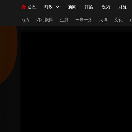
首頁
時政
新聞
評論
視頻
財經
人民領袖習近平
直播
海外頻道
片庫
iPanda
欄目大全
聯播+
English
中國領導人
節目單
Монгол
聽音
央視快評
微視頻
習
地方
鄉村振興
生態
一帶一路
央博
文化
總台春晚
網絡春晚
共産黨員網
秧紀錄
新聞
國內
國際
評論
經濟
軍事
人民領袖習近平
聯播+
熱解讀
天天學習
視頻
小央視頻
小央直播
直播中國
熊貓
現場
前線
比劃
快看
藍海中國
新兵
體育
直播
競猜
2026年世界盃
2026
VIP會員
CCTV奧林匹克頻道
生活體育大會