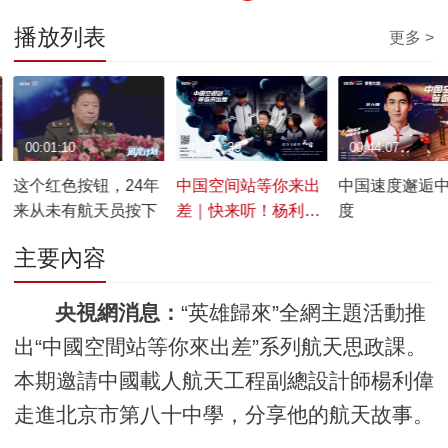
播放列表
更多 >
00:01:10
01:27::39
00:44:07
这个红色按钮，24年
中国空间站等你来出
中国速度邂逅
来从未有航天员按下
差｜快来听！杨利伟
度
的“航天思政课”
主要內容
央視網消息：
“英雄歸來”全網主題活動推
出“中國空間站等你來出差”系列航天思政課。
本期邀請中國載人航天工程副總設計師楊利偉
走進北京市第八十中學，分享他的航天故事。