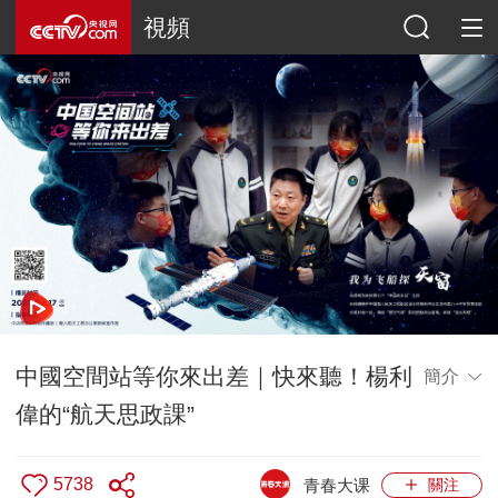
視頻
中國空間站等你來出差｜快來聽！楊利
簡介
偉的“航天思政課”
5738
青春大课
關注