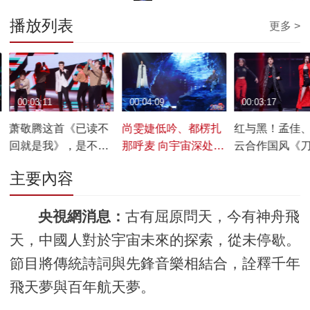
播放列表
更多 >
00:03:11
00:04:09
00:03:17
萧敬腾这首《已读不
尚雯婕低吟、都楞扎
红与黑！孟佳
回就是我》，是不是
那呼麦 向宇宙深处发
云合作国风《
你的常态？
出《天问》
旦》
主要內容
央視網消息：
古有屈原問天，今有神舟飛
天，中國人對於宇宙未來的探索，從未停歇。
節目將傳統詩詞與先鋒音樂相結合，詮釋千年
飛天夢與百年航天夢。