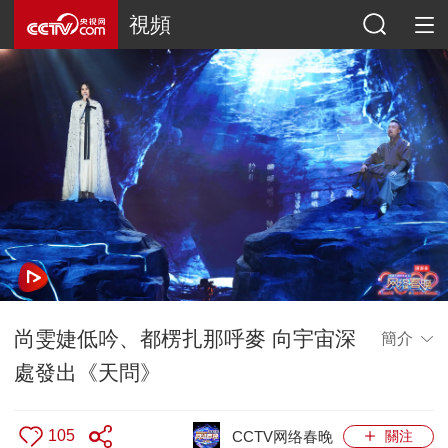
視頻
尚雯婕低吟、都楞扎那呼麥 向宇宙深
簡介
處發出《天問》
105
CCTV网络春晚
關注