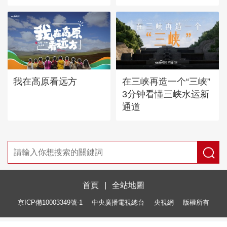
我在高原看远方
在三峡再造一个“三峡”
3分钟看懂三峡水运新
通道
首頁
|
全站地圖
京ICP備10003349號-1
中央廣播電視總台
央視網
版權所有