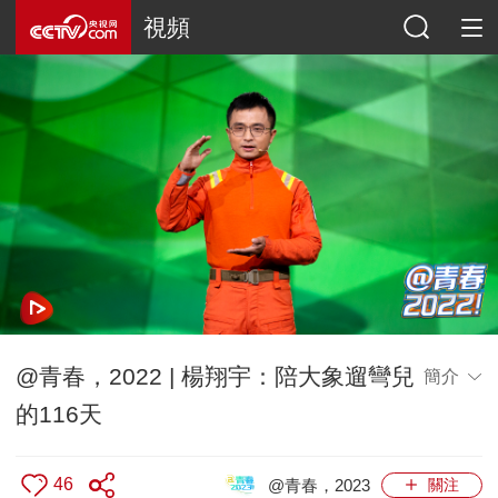
視頻
@青春，2022 | 楊翔宇：陪大象遛彎兒
簡介
的116天
46
@青春，2023
關注