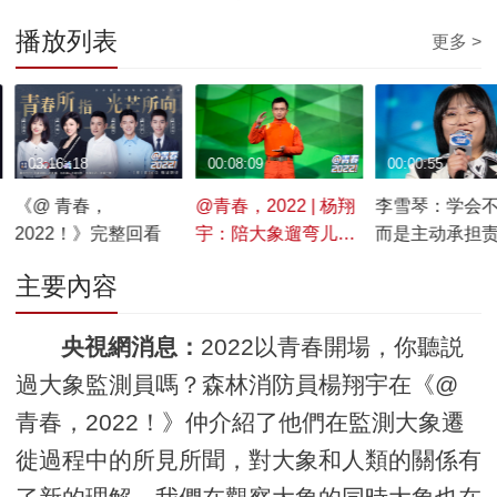
播放列表
更多 >
03:16::18
00:08:09
00:00:55
《@ 青春，
@青春，2022 | 杨翔
李雪琴：学会
2022！》完整回看
宇：陪大象遛弯儿的
而是主动承担
116天
也算是一种长
主要內容
央視網消息：
2022以青春開場，你聽説
過大象監測員嗎？森林消防員楊翔宇在《@
青春，2022！》仲介紹了他們在監測大象遷
徙過程中的所見所聞，對大象和人類的關係有