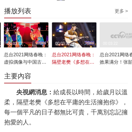
播放列表
更多 >
00:03:03
00:03:32
00:03:22
总台2021网络春晚：
总台2021网络春晚：
总台2021网络
虚拟偶像与中国古典
隔壁老樊《多想在平
效果满分！张
舞跨次元碰撞
庸的生活拥抱你》
《欧若拉 》强
主要內容
央視網消息：
給成長以時間，給歲月以溫
柔，隔壁老樊《多想在平庸的生活擁抱你》，
每一個平凡的日子都無比可貴，千萬別忘記擁
抱愛的人。