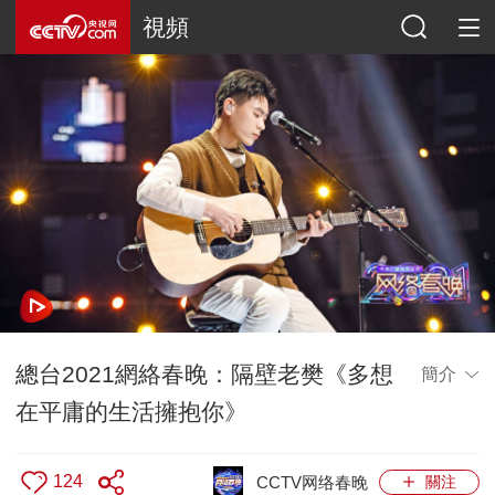
視頻
總台2021網絡春晚：隔壁老樊《多想
簡介
在平庸的生活擁抱你》
124
CCTV网络春晚
關注