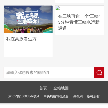
在三峡再造一个“三峡”
3分钟看懂三峡水运新
通道
我在高原看远方
首頁
|
全站地圖
京ICP備10003349號-1
中央廣播電視總台
央視網
版權所有