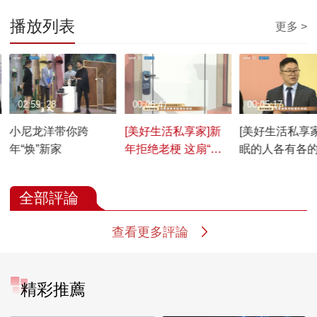
播放列表
更多 >
02:59::28
00:06:47
00:05:17
小尼龙洋带你跨
[美好生活私享家]新
[美好生活私享家
年“焕”新家
年拒绝老梗 这扇“幸
眠的人各有各
福的门”我们无法说不
小尼：你别看
全部評論
查看更多評論
精彩推薦