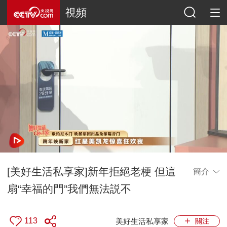
視頻
[美好生活私享家]新年拒絕老梗 但這
簡介
扇“幸福的門”我們無法説不
113
美好生活私享家
關注