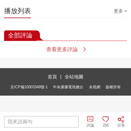
播放列表
更多 >
全部評論
查看更多評論
首頁
|
全站地圖
京ICP備10003349號-1
中央廣播電視總台
央視網
版權所有
我來説兩句
評論
206
分享