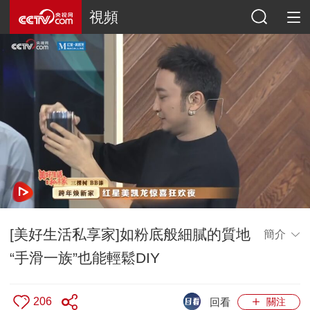
視頻
[美好生活私享家]如粉底般細膩的質地
簡介
“手滑一族”也能輕鬆DIY
206
回看
關注