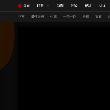
首頁
時政
新聞
評論
視頻
財經
人民領袖習近平
直播
海外頻道
片庫
iPanda
欄目大全
聯播+
English
中國領導人
節目單
Монгол
聽音
央視快評
微視頻
習
地方
鄉村振興
生態
一帶一路
央博
文化
總台春晚
網絡春晚
共産黨員網
秧紀錄
新聞
國內
國際
評論
經濟
軍事
人民領袖習近平
聯播+
熱解讀
天天學習
視頻
小央視頻
小央直播
直播中國
熊貓
現場
前線
比劃
快看
藍海中國
新兵
體育
直播
競猜
2026年世界盃
2026
VIP會員
CCTV奧林匹克頻道
生活體育大會