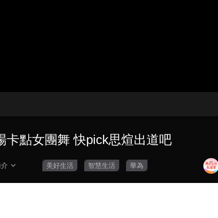
央博
非遺
文化
旅游
科普
健康
樂齡
閱讀
雲起
超級工廠
智敬中國
全民健康
顏選攻略
海洋
熱播榜
總台企業白名單
卡點女團舞 快pick思煊出道吧
簡介
美好生活
智慧生活
華為