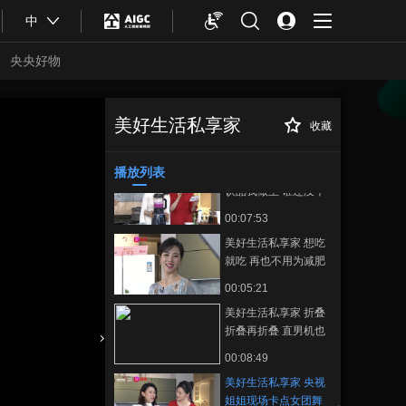
00:06:51
中
美好生活私享家 有颜
又精致 衣物也要简约
央央好物
不简单
00:10:06
美好生活私享家 吃一
吃“一点爱意” 看央视
美好生活私享家
收藏
美好生活私享家 央
正在播放
姐姐深夜吃播
00:16:57
视姐姐现场卡点女团舞 快pick
思煊出道吧
播放列表
美好生活私享家 我的
饮品我做主 谁还没个
缤纷夏日限定饮品
00:07:53
了？
美好生活私享家 想吃
就吃 再也不用为减肥
拒绝让你想念的味道
00:05:21
了
美好生活私享家 折叠
折叠再折叠 直男机也
会给女票拍照了
合體育
亞冬會
00:08:49
美好生活私享家 央视
姐姐现场卡点女团舞