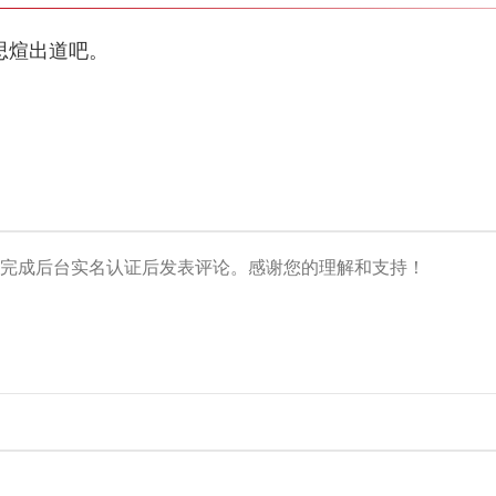
k思煊出道吧。