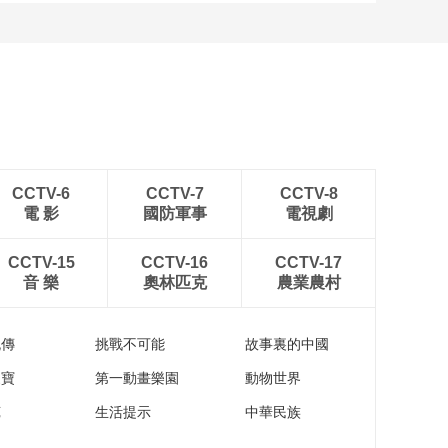
用洗碗机不香吗？徒
手洗碗的用水量竟是
它的四倍！
00:06:43
料理机秒变“保温杯”，
料理就是这样说走就
走
00:02:19
有了这个“男友拍照神
器” 女票再也不吐槽我
CCTV-6
CCTV-7
CCTV-8
拍照丑了
00:06:20
電 影
國防軍事
電視劇
不止大碗宽面 毛细、
板面、空心面都来一
CCTV-15
CCTV-16
CCTV-17
碗！
音 樂
奧林匹克
農業農村
00:15:32
“传说中的厨具”让做菜
更轻松 比把大象放进
流傳
挑戰不可能
故事裏的中國
冰箱还简单
00:06:05
家寶
第一動畫樂園
動物世界
健身、按摩、养生 这
届年轻人绝不认输
苑
生活提示
中華民族
00:10:04