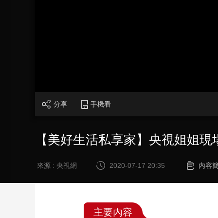
財經
教育
鄉村振興
生態環境
一帶一路
大國智造
大國展會
大國保險
雲頂對話
CCTV.節目官網
直播
節目單
欄目
片庫
分享
手機看
【美好生活私享家】央視姐姐現場
來源 : 央視網
2020-07-17 20:35
內容
主要內容