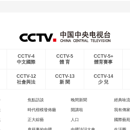
CCTV-4
CCTV-5
CCTV-5+
中文國際
體 育
體育賽事
CCTV-12
CCTV-13
CCTV-14
社會與法
新 聞
少 兒
播
焦點訪談
晚間新聞
經典咏
法
時代楷模發佈廳
開講啦
我有傳
然
正大綜藝
人口
國際藝
眼
典籍裏的中國
中國詩詞大會
生活圈