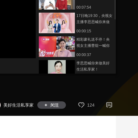
快pick思煊出道吧
00:07:54
藝術
汽車
數智
5G
産業+
17日晚19:30，央视女
時尚
天氣
才藝
網展
央央好物
主播李思思喊你来做
美好生活私享家
00:00:15
精彩豪礼送不停！央
视女主播曹煊一喊你
来感受美好生活啦！
00:00:37
李思思喊你来做美好
生活私享家！
00:00:25
和李思思一起品味美
好 做生活的“私享家”
02:05::52
美好生活私享家
124
净水、软水、热水 全
套配置or按需定制，
你说了算
00:08:10
空调界的指挥家：我