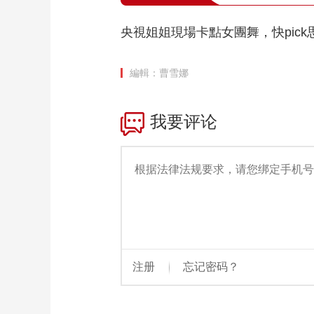
央視姐姐現場卡點女團舞，快pic
編輯：曹雪娜