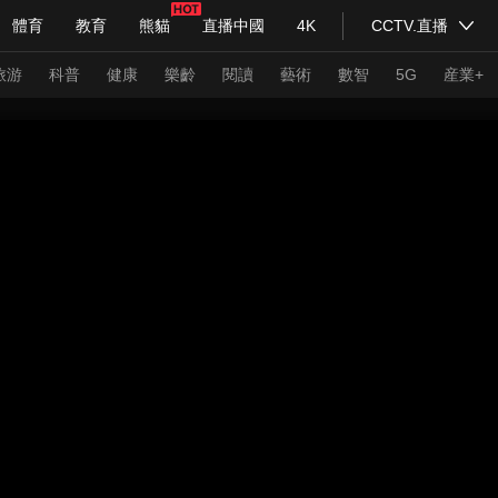
體育
教育
熊貓
直播中國
4K
CCTV.直播
式妙語
主持人
下載央視影音
熱解讀
天天學習
旅游
科普
健康
樂齡
閱讀
藝術
數智
5G
産業+
紀錄片網
國家大劇院
大型活動
科技
法治
文娛
人物
公益
圖片
習式妙語
央視快評
央視網評
光華銳評
鋒面
頻道
VR/AR
4K專區
全景新聞
請入列
人生第一次
人生第二次
年冬奧會
CBA
NBA
中超
國足
國際足球
網球
綜
體育江湖
文化體育
冰雪道路
足球道路