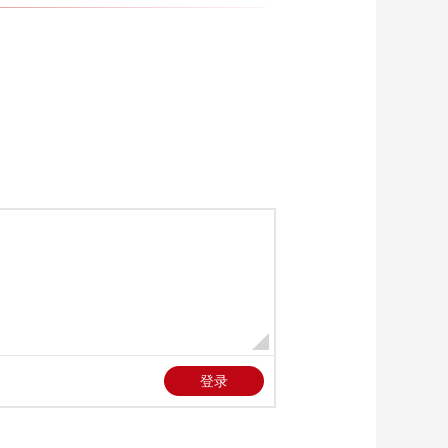
指挥空气 你指挥家
00:09:28
室内公共场所的专
利？户式中央空调构
造家的艺术
00:04:24
厨艺小白的救星 2分钟
做一道色香味俱全的
芦笋牛肉
00:04:34
还在拿遥控按吗？对
着它说话试试
00:10:27
李思思：美好生活要
用品质和创新来保证
00:01:19
探索生活新方式 一起
做“美好生活私享家”
00:03:43