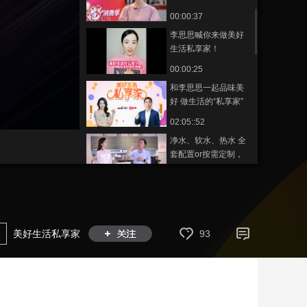
来感受美好生活啦！
00:00:37
藝術
汽車
數智
5G
産業+
李思思喊你来做美好
時尚
天氣
才藝
網展
央央好物
生活私享家！
00:00:25
和李思思一起品味美
好 做生活的“私享家”
02:05::52
净水、软水、热水 全
套配置or按需定制，
你说了算
00:08:10
空调界的指挥家：我
指挥空气 你指挥家
00:09:28
美好生活私享家
93
室内公共场所的专
利？户式中央空调构
造家的艺术
00:04:24
厨艺小白的救星 2分钟