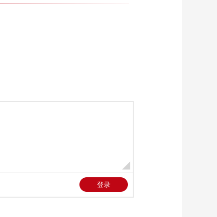
做一道色香味俱全的
芦笋牛肉
00:04:34
还在拿遥控按吗？对
着它说话试试
00:10:27
李思思：美好生活要
用品质和创新来保证
00:01:19
探索生活新方式 一起
做“美好生活私享家”
00:03:43
用洗碗机不香吗？徒
手洗碗的用水量竟是
它的四倍！
00:06:43
料理机秒变“保温杯”，
料理就是这样说走就
走
00:02:19