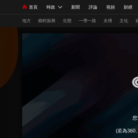
首頁
時政
新聞
評論
視頻
財經
人民領袖習近平
直播
海外頻道
片庫
iPanda
欄目大全
聯播+
English
中國領導人
節目單
Монгол
聽音
央視快評
微視頻
習
地方
鄉村振興
生態
一帶一路
央博
文化
總台春晚
網絡春晚
共産黨員網
秧紀錄
新聞
國內
國際
評論
經濟
軍事
人民領袖習近平
聯播+
熱解讀
天天學習
視頻
小央視頻
小央直播
直播中國
熊貓
現場
前線
比劃
快看
藍海中國
新兵
您
體育
直播
競猜
2026年世界盃
2026
(若為36
VIP會員
CCTV奧林匹克頻道
生活體育大會