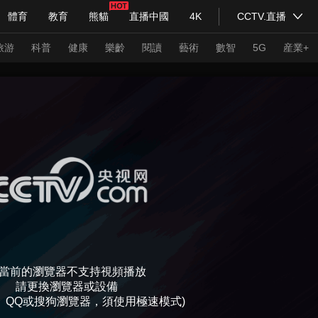
體育
教育
熊貓
直播中國
4K
CCTV.直播
式妙語
主持人
下載央視影音
熱解讀
天天學習
旅游
科普
健康
樂齡
閱讀
藝術
數智
5G
産業+
紀錄片網
國家大劇院
大型活動
科技
法治
文娛
人物
公益
圖片
習式妙語
央視快評
央視網評
光華銳評
鋒面
頻道
VR/AR
4K專區
全景新聞
請入列
人生第一次
人生第二次
當前的瀏覽器不支持視頻播放
年冬奧會
CBA
NBA
中超
國足
國際足球
網球
綜
請更換瀏覽器或設備
0、QQ或搜狗瀏覽器，須使用極速模式)
體育江湖
文化體育
冰雪道路
足球道路