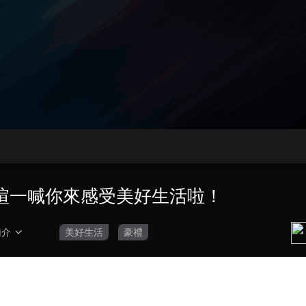
央博
非遺
文化
旅游
科普
健康
樂齡
閱讀
雲起
超級工廠
智敬中國
全民健康
顏選攻略
海洋
熱播榜
總台企業白名單
煊一喊你來感受美好生活啦！
簡介
美好生活
豪禮