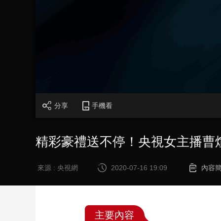
財經
教育
鄉村振興
生態環境
一帶一路
大國智造
大國展會
大國保險
雲頂對話
CCTV.節目官網
直播
節目單
欄目
片庫
分享
手機看
精彩豪禮送不停！央視女主播曹
來源 : 央視網
2020-07-16 19:09
內容
主要內容