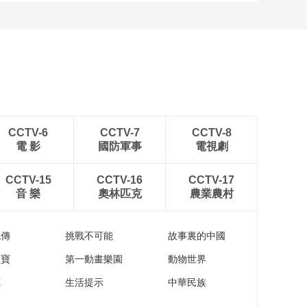
有了这个“男友拍照神
器” 女票再也不吐槽我
拍照丑了
00:06:20
不止大碗宽面 毛细、
板面、空心面都来一
碗！
00:15:32
“传说中的厨具”让做菜
更轻松 比把大象放进
CCTV-6
CCTV-7
CCTV-8
冰箱还简单
00:06:05
電 影
國防軍事
電視劇
健身、按摩、养生 这
届年轻人绝不认输
CCTV-15
CCTV-16
CCTV-17
音 樂
奧林匹克
農業農村
00:10:04
“下雨收衣服啦！”下雨
天没来及收衣服的
流傳
挑戰不可能
故事裏的中國
你，还缺个它
00:09:32
家寶
第一動畫樂園
動物世界
西红柿能“切”刀？这种
刀功检验方式真新奇
苑
生活提示
中華民族
00:06:28