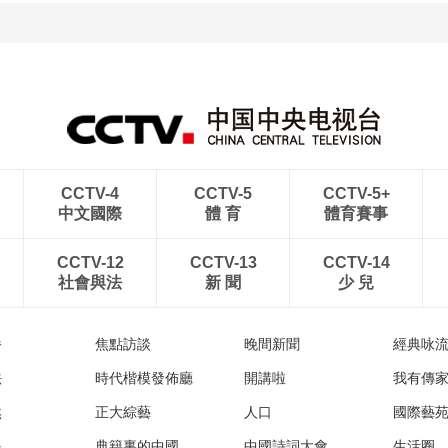
CCTV-4
CCTV-5
CCTV-5+
中文國際
體 育
體育賽事
CCTV-12
CCTV-13
CCTV-14
社會與法
新 聞
少 兒
播
焦點訪談
晚間新聞
經典咏
法
時代楷模發佈廳
開講啦
我有傳
然
正大綜藝
人口
國際藝
眼
典籍裏的中國
中國詩詞大會
生活圈