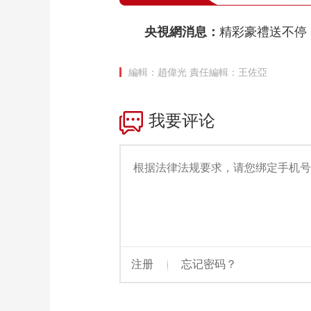
央視網消息：
精彩豪禮送不停
編輯：趙偉光
責任編輯：王佐亞