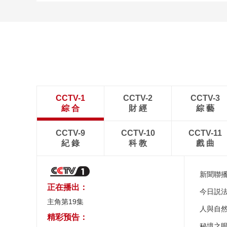
CCTV-1
CCTV-2
CCTV-3
綜 合
財 經
綜 藝
CCTV-9
CCTV-10
CCTV-11
紀 錄
科 教
戲 曲
新聞聯
正在播出：
今日説
主角第19集
人與自
精彩预告：
秘境之