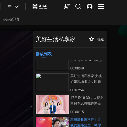
00:16:57
中
美好生活私享家 我的
饮品我做主 谁还没个
央央好物
缤纷夏日限定饮品
00:07:53
了？
美好生活私享家 想吃
就吃 再也不用为减肥
美好生活私享家
收藏
精彩豪礼送不停！
正在播放
拒绝让你想念的味道
00:05:21
央视女主播曹煊一喊你来感受
了
美好生活啦！
播放列表
美好生活私享家 折叠
折叠再折叠 直男机也
会给女票拍照了
00:08:49
美好生活私享家 央视
姐姐现场卡点女团舞
快pick思煊出道吧
00:07:54
17日晚19:30，央视女
主播李思思喊你来做
美好生活私享家
合體育
亞冬會
00:00:15
精彩豪礼送不停！央
视女主播曹煊一喊你