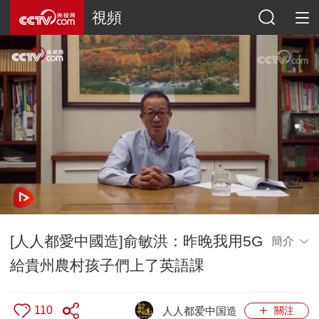
視頻
[人人都愛中國造]俞敏洪：昨晚我用5G
簡介
給貴州農村孩子們上了英語課
110
人人都爱中国造
關注