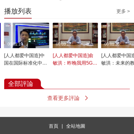
播放列表
更多 >
00:01:19
00:03:17
00:01:36
[人人都爱中国造]中
[人人都爱中国造]俞
[人人都爱中国造
国在国际标准化中的
敏洪：昨晚我用5G给
敏洪：未来的
角色已今非昔比
贵州农村孩子上课
无边界的
全部評論
查看更多評論
首頁
|
全站地圖