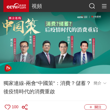
視頻
獨家連線-兩會“中國策”：消費？儲蓄？
簡介
後疫情時代的消費重啟
100
關注