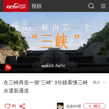
視頻
在三峽再造一個“三峽” 3分鐘看懂三峽
簡介
水運新通道
95
此刻中国
關注