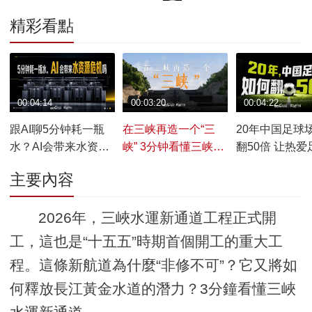
精彩看點
00:04:14
00:03:20
00:04:22
跟AI聊5分钟耗一瓶
在三峡再造一个“三
20年中国足球
水？AI会带来水资源
峡” 3分钟看懂三峡水
翻50倍 让热爱
危机吗？
运新通道
人有球可踢
主要內容
2026年，三峽水運新通道工程正式開
工，這也是“十五五”時期首個開工的重大工
程。這條新航道為什麼“非修不可”？它又將如
何釋放長江黃金水道的潛力？3分鐘看懂三峽