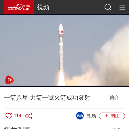
視頻
一箭八星 力箭一號火箭成功發射
簡介
114
现场
關注