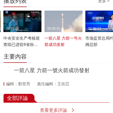
播放列表
更多 >
00:01:05
00:00:15
00:00:13
中央安全生产考核巡
一箭八星 力箭一号火
市场监管总局
查组已进驻8省份明
箭成功发射
姆总部
查暗访
主要內容
一箭八星 力箭一號火箭成功發射
編輯：劉登亮
責任編輯：王佐亞
全部評論
查看更多評論