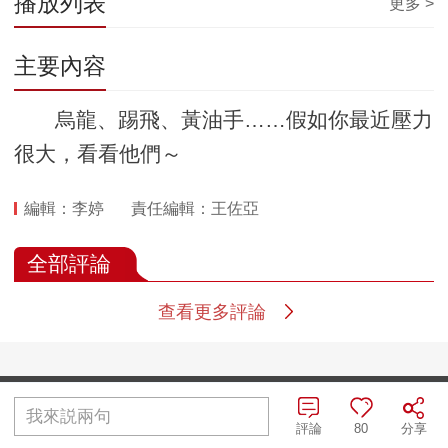
播放列表
更多 >
主要內容
烏龍、踢飛、黃油手……假如你最近壓力
很大，看看他們～
編輯：李婷
責任編輯：王佐亞
全部評論
查看更多評論
首頁
|
全站地圖
我來説兩句
評論
80
分享
京ICP備10003349號-1
中央廣播電視總台
央視網
版權所有