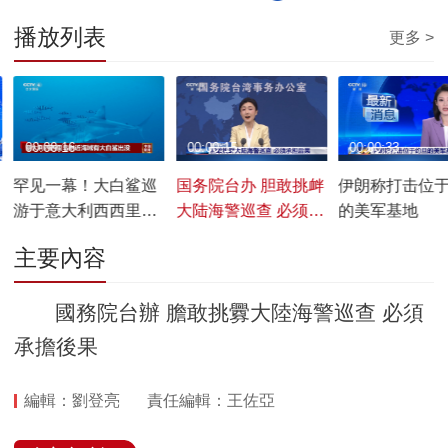
播放列表
更多 >
00:00:16
00:00:15
00:00:33
罕见一幕！大白鲨巡
国务院台办 胆敢挑衅
伊朗称打击位
游于意大利西西里岛
大陆海警巡查 必须承
的美军基地
附近
担后果
主要內容
國務院台辦 膽敢挑釁大陸海警巡查 必須
承擔後果
編輯：劉登亮
責任編輯：王佐亞