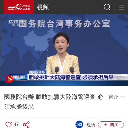
視頻
國務院台辦 膽敢挑釁大陸海警巡查 必
簡介
須承擔後果
47
现场
關注