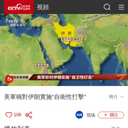
視頻
美軍稱對伊朗實施“自衛性打擊”
簡介
106
现场
關注