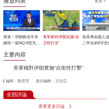
播放列表
更多 >
00:00:20
00:00:24
00:00:34
突发！伊朗称击中并
美军称对伊朗实施“自
前高考命题人
摧毁一架MQ-9型无人
卫性打击”
二学生的8字忠
机
主要內容
美軍稱對伊朗實施“自衛性打擊”
編輯：劉登亮
責任編輯：王佐亞
全部評論
查看更多評論