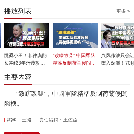
播放列表
更多 >
00:00:15
00:00:15
00:01:10
跳梁小丑！菲律宾防
“致瞎致聋” 中国军队
兴风作浪只会
长连续3年污蔑攻击
精准反制荷兰侵闯舰
堕入深渊！70
中国
机
日本军事大动
主要內容
“致瞎致聾”，中國軍隊精準反制荷蘭侵闖
艦機。
編輯：王潞
責任編輯：王佐亞