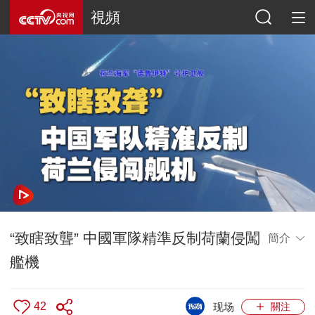
視頻
“致瞎致聾” 中國軍隊精準反制荷蘭侵闖
簡介
艦機
42
现场
關注