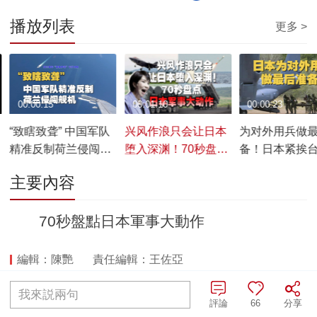
播放列表
更多 >
00:00:15
00:01:10
00:00:23
“致瞎致聋” 中国军队
兴风作浪只会让日本
为对外用兵做
精准反制荷兰侵闯舰
堕入深渊！70秒盘点
备！日本紧挨
机
日本军事大动作
化“战时医疗”
主要內容
70秒盤點日本軍事大動作
編輯：陳艷
責任編輯：王佐亞
我來説兩句
全部評論
評論
66
分享