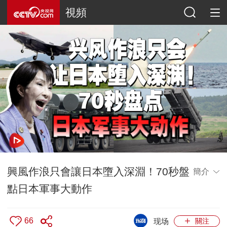
視頻
興風作浪只會讓日本墮入深淵！70秒盤
簡介
點日本軍事大動作
66
现场
關注