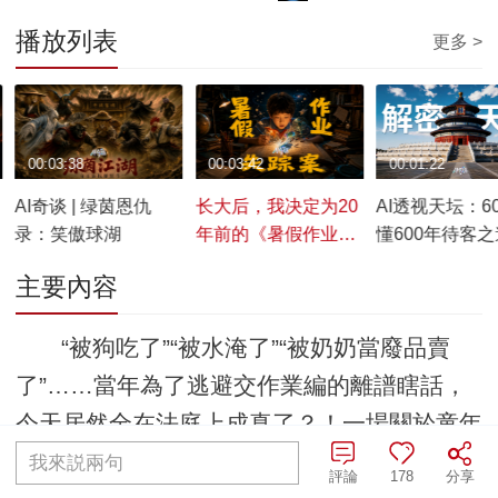
播放列表
更多 >
00:03:38
00:03:42
00:01:22
AI奇谈 | 绿茵恩仇
长大后，我决定为20
AI透视天坛：6
录：笑傲球湖
年前的《暑假作业失
懂600年待客之
踪案》翻案！
主要內容
“被狗吃了”“被水淹了”“被奶奶當廢品賣
了”……當年為了逃避交作業編的離譜瞎話，
今天居然全在法庭上成真了？！一場關於童年
的離奇審判，《AI奇談》六一特供腦洞大片，
我來説兩句
評論
178
分享