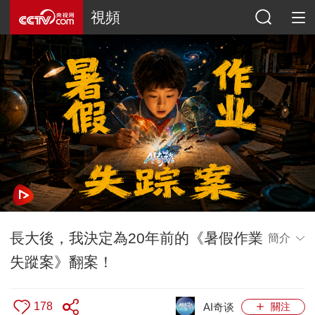
視頻
長大後，我決定為20年前的《暑假作業
簡介
失蹤案》翻案！
178
AI奇谈
關注