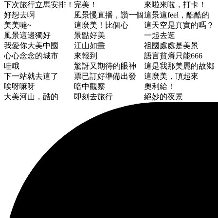
下次旅行立馬安排！
完美！
來啦來啦，打卡！
好想去啊
風景慢直播，讚一個
這景這feel，酷酷的
美美噠~
這麼美！比個心
這天空是真實的嗎？
風景這邊獨好
景點好美
一起去逛
我愛你大美中國
江山如畫
祖國處處是美景
心心念念的城市
來報到
語言貧瘠只能666
哇哦
驚訝又期待的眼神
這是我那美麗的故鄉
下一站就去這了
票已訂好準備出發
這麼美，頂起來
唉呀嘛呀
暗中觀察
奧利給！
大美河山，酷的
即刻去旅行
絕妙的夜景