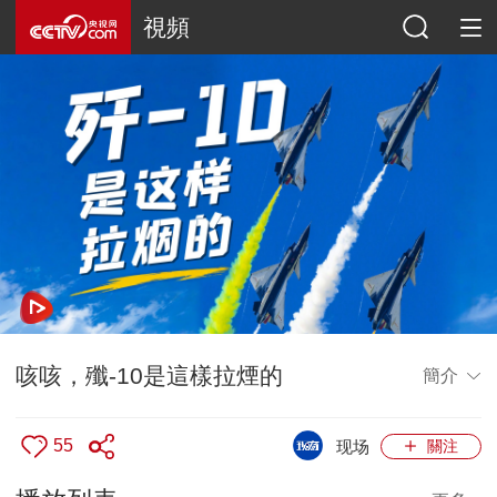
視頻
咳咳，殲-10是這樣拉煙的
簡介
55
现场
關注