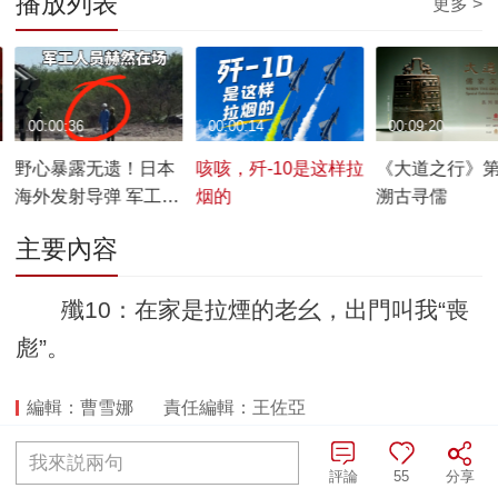
播放列表
更多 >
00:00:36
00:00:14
00:09:20
野心暴露无遗！日本
咳咳，歼-10是这样拉
《大道之行》
海外发射导弹 军工人
烟的
溯古寻儒
员赫然在场
主要內容
殲10：在家是拉煙的老幺，出門叫我“喪
彪”。
編輯：曹雪娜
責任編輯：王佐亞
我來説兩句
全部評論
評論
55
分享