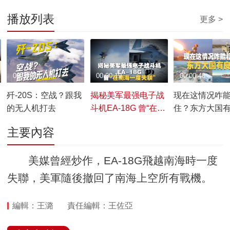
播放列表
更多 >
00:00:23
00:00:19
00:00:48
歼-20S：空战？跟我
揭秘美军最强电子战
现在这情况咋
的无人机打去
斗机EA-18G 曾“在南
住？东方大国
海一度失联”
主要內容
美媒曾經炒作，EA-18G飛越南海時一度
失聯，美軍隨後撤回了南海上空所有戰機。
編輯：王潞
責任編輯：王佐亞