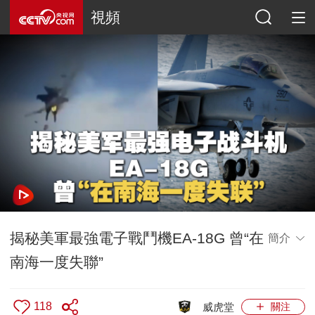
視頻
揭秘美軍最強電子戰鬥機EA-18G 曾“在
簡介
南海一度失聯”
118
威虎堂
關注