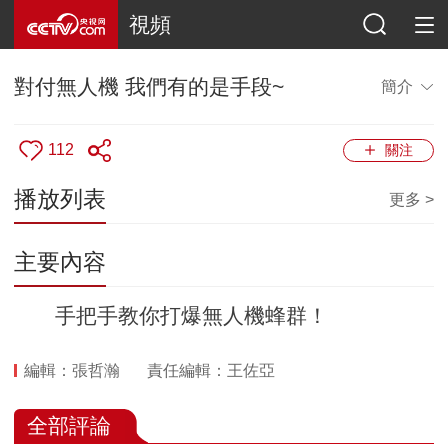
視頻
對付無人機 我們有的是手段~
簡介
112
關注
播放列表
更多 >
主要內容
手把手教你打爆無人機蜂群！
編輯：張哲瀚
責任編輯：王佐亞
全部評論