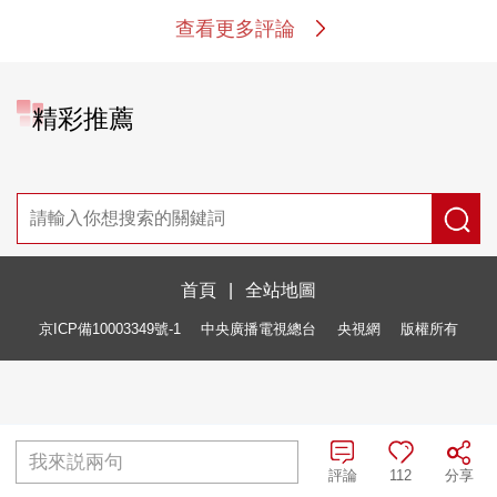
查看更多評論
精彩推薦
不踢世界杯也要拉因凡
引领超节点架构创新
蒂诺下台？欧足联和国
际足联“什么仇什么怨
我在高原看远方
在三峡再造一个“三峡”
3分钟看懂三峡水运新
通道
我來説兩句
評論
112
分享