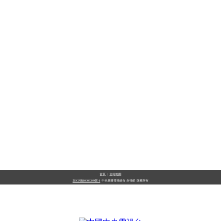
首頁
|
全站地圖
京ICP備10003349號-1
中央廣播電視總台
央視網
版權所有