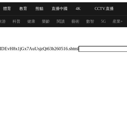
體育
教育
熊貓
直播中國
4K
CCTV.直播
式妙語
主持人
下載央視影音
熱解讀
天天學習
旅游
科普
健康
樂齡
閱讀
藝術
數智
5G
産業+
紀錄片網
國家大劇院
大型活動
/16/VIDEvH8x1jGx7AuUsjzQt63h260516.shtml
科技
法治
文娛
人物
公益
圖片
習式妙語
央視快評
央視網評
光華銳評
鋒面
頻道
VR/AR
4K專區
全景新聞
請入列
人生第一次
人生第二次
冬奧會
CBA
NBA
中超
國足
國際足球
網球
綜
體育江湖
文化體育
冰雪道路
足球道路