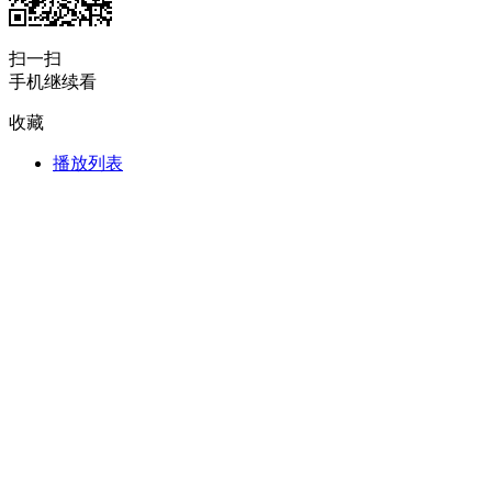
財經
教育
鄉村振興
生態環境
一帶一路
扫一扫
大國智造
大國展會
大國保險
雲頂對話
手机继续看
收藏
播放列表
CCTV.節目官網
直播
節目單
欄目
片庫