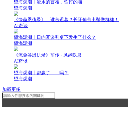
望海观潮丨流水的首相，铁打的喵
望海观潮
《绿茵恩仇录》：谁言迟暮？长牙葡萄出鞘傲群雄！
AI奇谈
望海观潮丨日内瓦谈判桌下发生了什么？
望海观潮
《流金谷恩仇录》前传 · 风起叹息
AI奇谈
望海观潮丨都赢了……吗？
望海观潮
加載更多