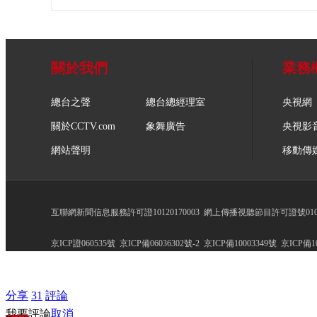
關於我們
業務
總台之聲
總台總經理室
央視網
關於CCTV.com
象舞廣告
央視影
網站聲明
移動傳
互聯網新聞信息服務許可證10120170003
網上傳播視聽節目許可證號0102
京ICP證060535號
京ICP備06036302號-2
京ICP備10003349號
京ICP備10
分享
31
評論
我要評論
取消