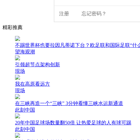
精彩推薦
不踢世界杯也要拉因凡蒂诺下台？欧足联和国际足联“什
望海观潮
引领超节点架构创新
现场
我在高原看远方
现场
在三峡再造一个“三峡” 3分钟看懂三峡水运新通道
此刻中国
20年中国足球场数量翻50倍 让热爱足球的人有球可踢
此刻中国