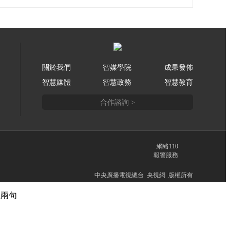
關於我們
智媒學院
成果發佈
智慧媒體
智慧政務
智慧教育
合作諮詢 >
網絡110
報警服務
中央廣播電視總台 央視網 版權所有
説兩句