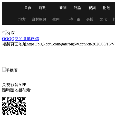
首頁
時政
新聞
評論
視頻
財經
人民領袖習近平
直播
海外頻道
片庫
iPanda
欄目大全
聯播+
English
中國領導人
節目單
Монгол
聽音
央視快評
微視頻
習
地方
鄉村振興
生態
一帶一路
央博
文化
視頻
分享
總台春晚
網絡春晚
共産黨員網
秧紀錄
QQ
QQ空間
微博
微信
複製頁面地址
https://big5.cctv.com/gate/big5/v.cctv.cn/2026/05
新聞
國內
國際
評論
經濟
軍事
人民領袖習近平
聯播+
熱解讀
天天學習
手機看
視頻
小央視頻
小央直播
直播中國
熊貓
央視影音APP
現場
前線
比劃
快看
藍海中國
新兵
隨時隨地都能看
體育
直播
競猜
2026年世界盃
2026年
VIP會員
CCTV奧林匹克頻道
生活體育大會