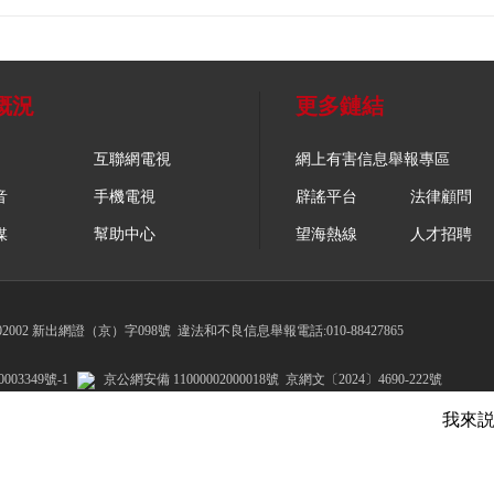
概況
更多鏈結
互聯網電視
網上有害信息舉報專區
音
手機電視
辟謠平台
法律顧問
媒
幫助中心
望海熱線
人才招聘
002 新出網證（京）字098號
違法和不良信息舉報電話:010-88427865
003349號-1
京公網安備 11000002000018號
京網文〔2024〕4690-222號
我來