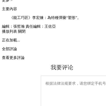
更多 >
主要內容
《能工巧匠》李宏煉：為特種彈藥“塑形”。
編輯：張哲瀚
責任編輯：王佐亞
播放列表
關閉
正在加載...
全部評論
查看更多評論