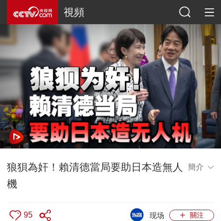
視頻
狼狽為奸！賴清德當局要助日本造無人
簡介
機
95
现场
關注