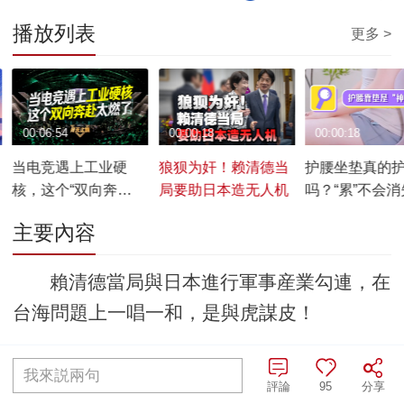
播放列表
更多 >
00:06:54
00:00:18
00:00:18
当电竞遇上工业硬
狼狈为奸！赖清德当
护腰坐垫真的
核，这个“双向奔
局要助日本造无人机
吗？“累”不会
赴”太燃了！
是转移了
主要內容
賴清德當局與日本進行軍事産業勾連，在
台海問題上一唱一和，是與虎謀皮！
編輯：張哲瀚
責任編輯：王佐亞
我來説兩句
評論
95
分享