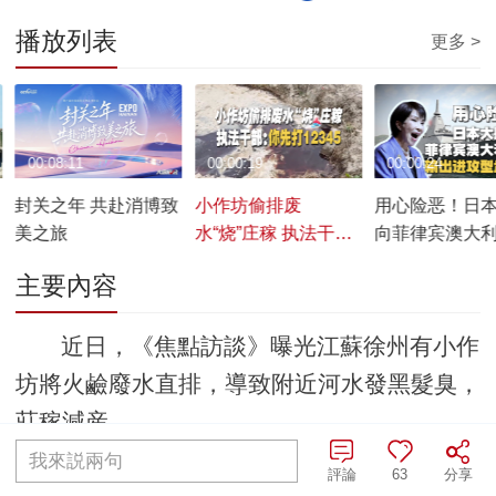
播放列表
更多 >
00:08:11
00:00:19
00:00:24
封关之年 共赴消博致
小作坊偷排废
用心险恶！日
美之旅
水“烧”庄稼 执法干
向菲律宾澳大
部：你先打12345
出进攻型武器
主要內容
近日，《焦點訪談》曝光江蘇徐州有小作
坊將火鹼廢水直排，導致附近河水發黑髮臭，
莊稼減産。
我來説兩句
評論
63
分享
編輯：王潞
責任編輯：王佐亞