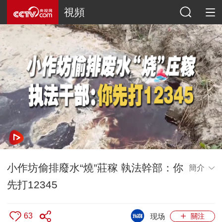
視頻
小作坊偷排廢水“燒”莊稼 執法幹部：你
簡介
先打12345
63
现场
關注