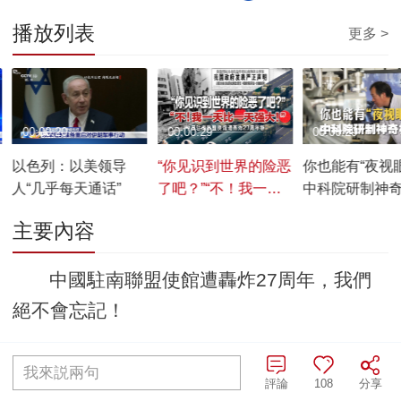
播放列表
更多 >
00:00:20
00:00:29
00:00:29
以色列：以美领导
“你见识到世界的险恶
你也能有“夜视
人“几乎每天通话”
了吧？”“不！我一天
中科院研制神
比一天强大！”
主要內容
中國駐南聯盟使館遭轟炸27周年，我們
絕不會忘記！
編輯：王潞
責任編輯：王佐亞
我來説兩句
評論
108
分享