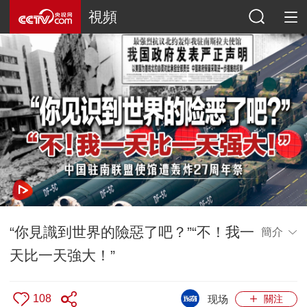
視頻
“你見識到世界的險惡了吧？”“不！我一
簡介
天比一天強大！”
108
现场
關注