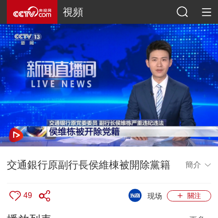
視頻
交通銀行原副行長侯維棟被開除黨籍
簡介
49
现场
關注