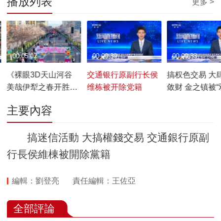
播放列表
更多 >
00:05:02
00:00:39
00:00:33
《裸眼3D天山河谷
交通银行原副行长侯
搞权色交易 大
美哉伊犁之春开胜
维栋被开除党籍
敛财 金之镇被“
景》——春日限定，
主要內容
大美伊犁
搞迷信活動 大搞權錢交易 交通銀行原副
行長侯維棟被開除黨籍
編輯：劉登亮
責任編輯：王佐亞
全部評論