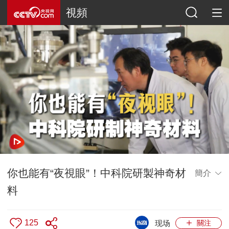
視頻
你也能有“夜視眼”！中科院研製神奇材
簡介
料
125
现场
關注