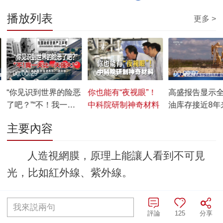
播放列表
更多 >
00:00:29
00:00:29
00:00:07
“你见识到世界的险恶
你也能有“夜视眼”！
高盛报告显示
了吧？”“不！我一天
中科院研制神奇材料
油库存接近8年
比一天强大！”
低水平
主要內容
人造視網膜，原理上能讓人看到不可見
光，比如紅外線、紫外線。
編輯：朱雪莉
責任編輯：王佐亞
我來説兩句
評論
125
分享