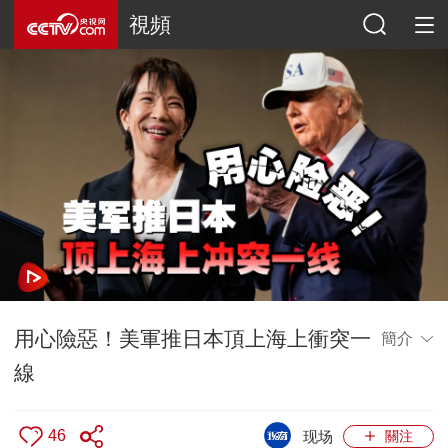
視頻
用心險惡！美軍推日本頂上海上衝突一
簡介
線
46
现场
關注