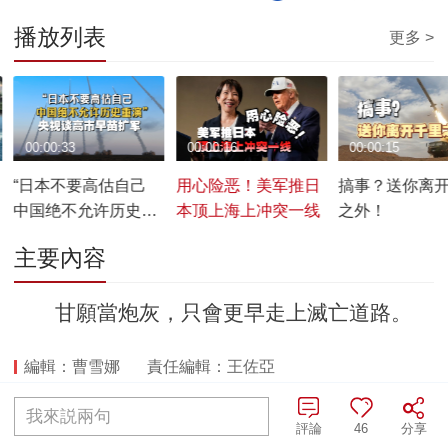
播放列表
更多 >
00:00:33
00:00:16
00:00:15
“日本不要高估自己
用心险恶！美军推日
搞事？送你离
中国绝不允许历史重
本顶上海上冲突一线
之外！
演”央视谈高市早苗扩
主要內容
军
甘願當炮灰，只會更早走上滅亡道路。
編輯：曹雪娜
責任編輯：王佐亞
我來説兩句
全部評論
評論
46
分享