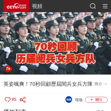
視頻
英姿颯爽！70秒回顧歷屆閱兵女兵方隊
簡介
85
现场
關注