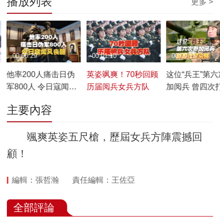
播放列表
更多 >
00:00:29
00:01:10
00:00:15
他率200人痛击日伪
英姿飒爽！70秒回顾
这位“兵王”第
军800人 令日寇闻风
历届阅兵女兵方队
加阅兵 曾四次
丧胆
阵！
主要內容
颯爽英姿五尺槍，歷屆女兵方陣震撼回
顧！
編輯：張哲瀚
責任編輯：王佐亞
全部評論