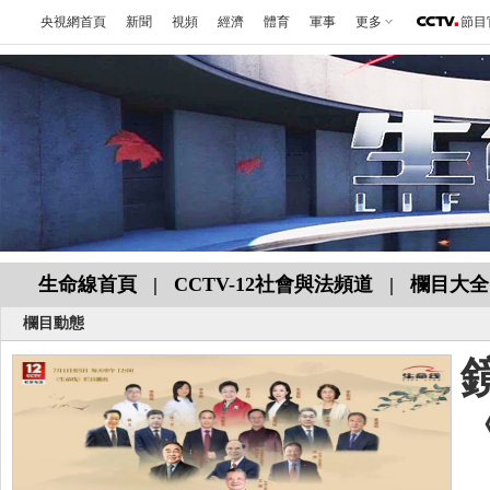
央視網首頁
新聞
視頻
經濟
體育
軍事
更多
節目
生命線首頁
|
CCTV-12社會與法頻道
|
欄目大全
欄目動態