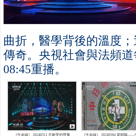
曲折，醫學背後的溫度；
傳奇。央視社會與法頻道每週六
08:45重播。
《生命線》 20240511 不耐受的營養
《生命線》 20240504 梁朝陽—