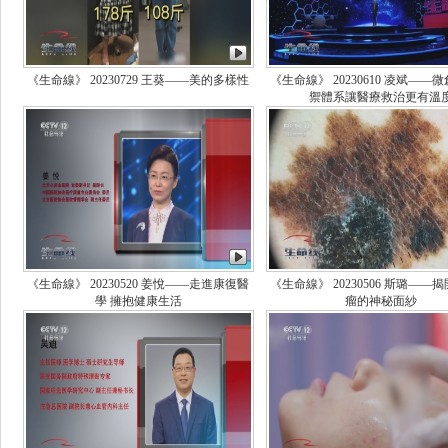
《生命線》 20230729 王葵——美的多樣性
《生命線》 20230610 凌斌——
禦體系讓醫療救治更有溫
《生命線》 20230520 姜悅——走進康復醫
《生命線》 20230506 斯璐——
學 擁抱健康生活
瘤的神秘面紗