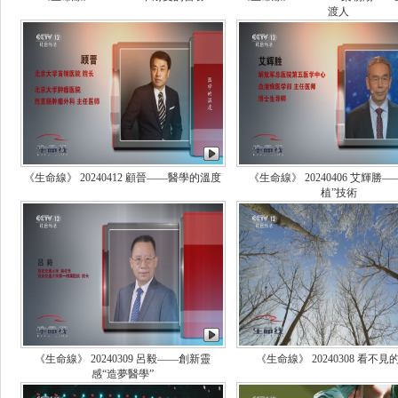
渡人
《生命線》 20240412 顧晉——醫學的溫度
《生命線》 20240406 艾輝勝—
植”技術
《生命線》 20240309 呂毅——創新靈
《生命線》 20240308 看不見
感“造夢醫學”