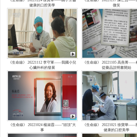
《生命線》 20221224 徐寶華——關乎牙齒
《生命線》 20221217 陳仁吉—
健康的口腔美學
微笑
《生命線》 20221112 李守軍——我國小兒
《生命線》 20221105 高燕菁—
心臟外科的發展
從藥品説明書開始
《生命線》 20221024 楊淑霞——“頭頂”大
《生命線》 20221021 徐寶華—
事
健康的口腔美學