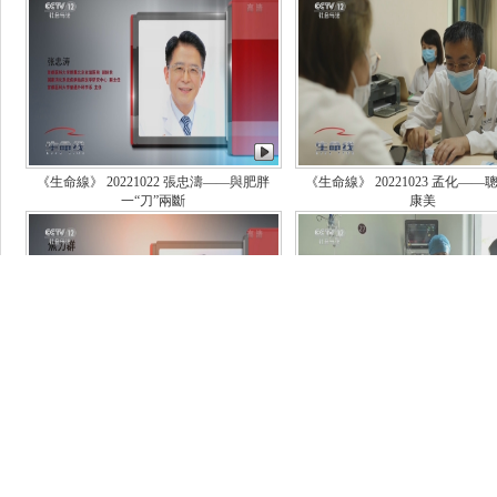
《生命線》 20221022 張忠濤——與肥胖
《生命線》 20221023 孟化——
一“刀”兩斷
康美
《生命線》 20221014 焦力群——打好腦卒
《生命線》 20221013 張健——
中防禦戰
要治心