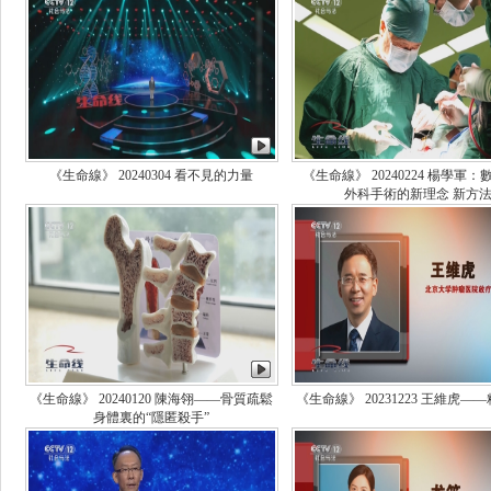
《生命線》 20240304 看不見的力量
《生命線》 20240224 楊學軍
外科手術的新理念 新方
《生命線》 20240120 陳海翎——骨質疏鬆
《生命線》 20231223 王維虎—
身體裏的“隱匿殺手”