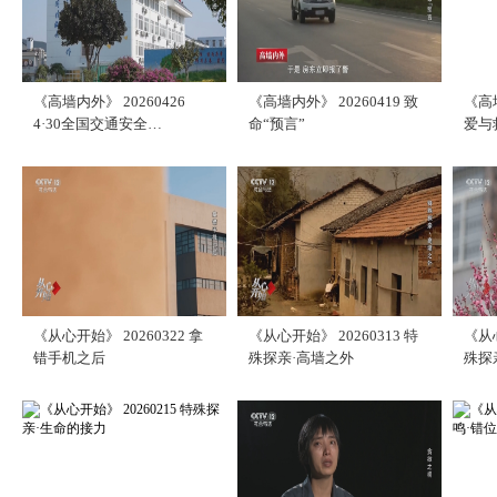
《高墙内外》 20260426
《高墙内外》 20260419 致
《高墙
4·30全国交通安全…
命“预言”
爱与
《从心开始》 20260322 拿
《从心开始》 20260313 特
《从心
错手机之后
殊探亲·高墙之外
殊探