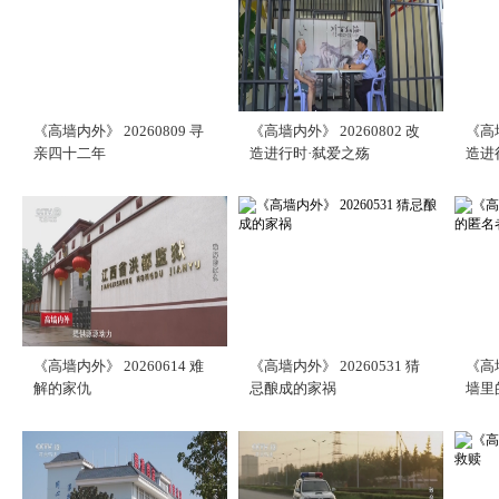
《高墙内外》 20260809 寻
《高墙内外》 20260802 改
《高墙
亲四十二年
造进行时·弑爱之殇
造进
《高墙内外》 20260614 难
《高墙内外》 20260531 猜
《高墙
解的家仇
忌酿成的家祸
墙里