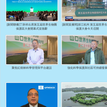
[新聞聯播]丁薛祥出席第五屆世界生物圈
[新聞直播間]浙江杭州 第五屆世界
保護區大會開幕式並致辭
保護大會今天召開
聚焦紅樹林科學管理與平台建設
強化科學保護與社區可持續發