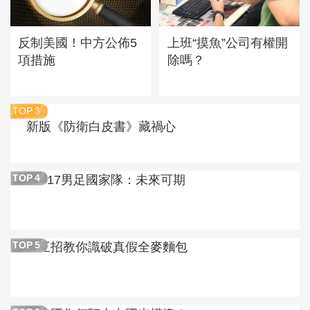
反制美國！中方公佈5
上班“摸魚”公司有權開
項措施
除嗎？
TOP
3
新版《防衛白皮書》藏禍心
U17男足國家隊：未來可期
TOP
4
三招教你識破真假全麥麵包
TOP
5