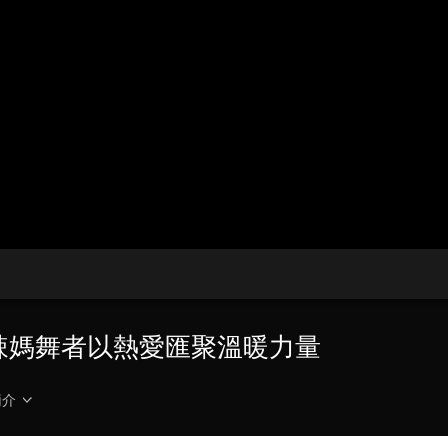
央博
非遺
文化
旅游
科普
健康
樂齡
閱讀
雲起
超級工廠
智敬中國
全民健康
顏選攻略
海洋
熱播榜
總台企業白名單
 辣媽舞者以熱愛匯聚溫暖力量
簡介