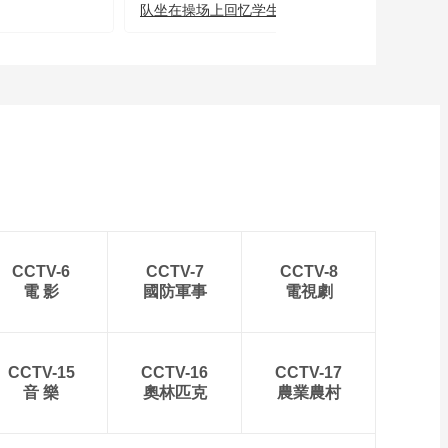
队坐在操场上回忆学生时
20250124
中國法治觀察
代
新版《防衛白皮書》
藏禍心
今日關注
U17男足國家隊：未
來可期
足球之夜
三招教你識破真假全
麥麵包
健康之路
CCTV-6
CCTV-7
CCTV-8
美國為何盯上中國光
電 影
國防軍事
電視劇
模塊？
今日亞洲
暗語引流？午夜直播
CCTV-15
CCTV-16
CCTV-17
間亂象
音 樂
奧林匹克
農業農村
法治在線
“AI雙星”上空有何新本