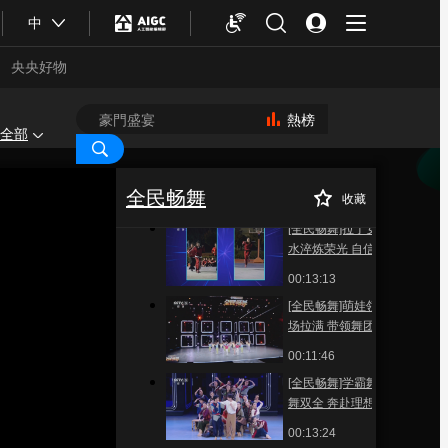
的朋友》 表演：华盛
中
辣妈拾光舞团
00:02:05
央央好物
[全民畅舞]《蓝野追
风》 表演：乌兰察布
艾克斯民舞团
熱榜
00:02:27
全部
[全民畅舞]《点亮雪山
[全民畅舞]从追逐
正在播放
下的希望》 表演：中
光到自成光芒 辣妈舞者以热爱
国人民大学学生艺术
全民畅舞
汇聚温暖力量
收藏
00:03:47
团舞蹈团
[全民畅舞]拉丁女孩汗
水淬炼荣光 自信舞步
跳出最美模样
00:13:13
[全民畅舞]萌娃领队气
场拉满 带领舞团跳上
央视舞台
00:11:46
[全民畅舞]学霸舞团文
合體育
亞冬會
舞双全 奔赴理想书写
时代青年担当
00:13:24