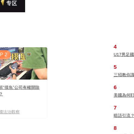
4
P 2
U17男足
5
三招教你
6
班“摸魚”公司有權開除
？
美國為何
7
國法治觀察
暗語引流
8