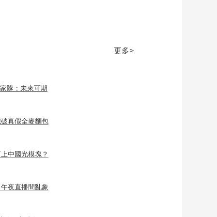
心系秀美家乡
00:09:50
[全民畅舞]《盛鼓芳
华》 表演：沈音春禾
舞蹈团
00:01:29
更多>
[全民畅舞]《好风采》
00:01:30
國家隊：未來可期
[全民畅舞]《东北超级
酷》 表演：东北小胖
丫舞团
00:01:38
識破真假全麥麵包
[全民畅舞]东北小胖丫
热情开跳 带领舞团为
家乡助力
盯上中國光模塊？
00:10:49
[全民畅舞]《红日》 表
演：亲子三宝家
？午夜直播間亂象
00:02:17
[全民畅舞]因舞结缘 以
舞相守 五口之家传递