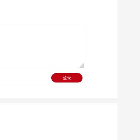
[全民畅舞]《生命之
光》 表演：星光艺术
团
00:02:58
[全民畅舞]潜心磨砺舞
出骏马英姿 首次进京
奔赴心中梦想
00:13:37
[全民畅舞]芳华依旧 尽
显花轿欢颜 同心相伴
舞队喜事连连
00:11:34
[全民畅舞]平凡岗位舞
出别样风采 心怀热忱
助力文旅生辉
00:10:37
[全民畅舞]逐光起舞绽
放生命光芒 不惧风雨
携手心向暖阳
00:15:56
[全民畅舞]鼓韵飞扬尽
显自信风采 以舞逐梦