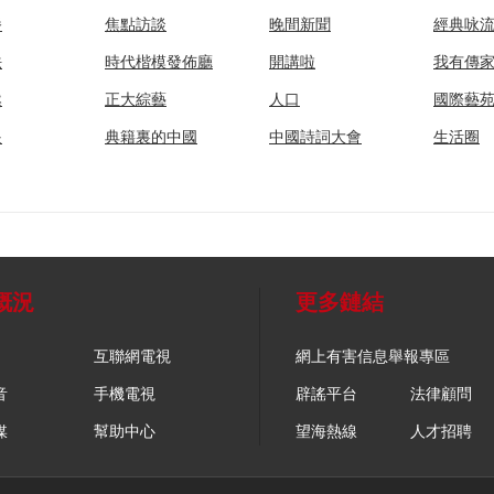
播
焦點訪談
晚間新聞
經典咏
法
時代楷模發佈廳
開講啦
我有傳
然
正大綜藝
人口
國際藝
眼
典籍裏的中國
中國詩詞大會
生活圈
概況
更多鏈結
互聯網電視
網上有害信息舉報專區
音
手機電視
辟謠平台
法律顧問
媒
幫助中心
望海熱線
人才招聘