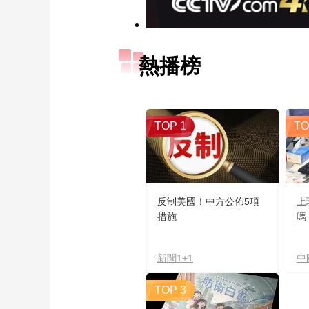
熱播榜
TOP 1
TO
反制美國！中方公佈5項
上
措施
嗎
新聞1+1
中
TOP 3