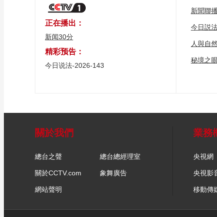
新聞聯
正在播出：
今日説
新闻30分
人與自
精彩预告：
秘境之
今日说法-2026-143
關於我們
業務
總台之聲
總台總經理室
央視網
關於CCTV.com
象舞廣告
央視影
網站聲明
移動傳