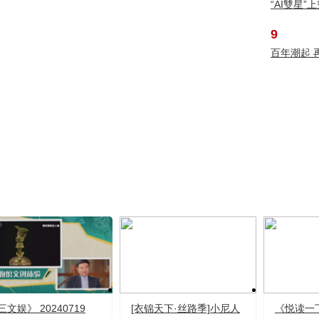
“AI雙星
9
百年潮起 
三文娱》 20240719
[衣锦天下·丝路季]小尼人
《悦读一下》