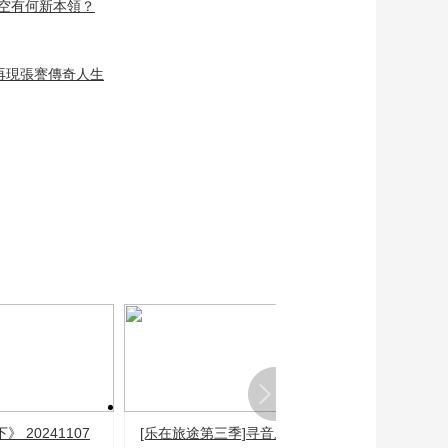
”上空有何新本領？
幸福能量
00:11:35
[全民畅舞]《幸福草
再現張謇傳奇人生
原》 表演：北京市洪
天舞蹈团
00:03:52
[全民畅舞]职场奔赴理
想 舞台绽放自我 奋进
舞者点亮双面精彩
00:13:08
[全民畅舞]《草侠鸣》
表演：天津元墨艺升
舞蹈学校
00:03:13
熱播榜
反制美國！中方公佈5
項措施
新聞1+1
上班“摸魚”公司有權開
 20241107
[乐在旅途第三季]寻音乐
《中国文艺报道
除嗎？