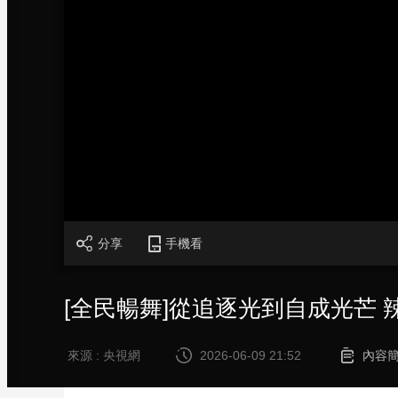
財經
教育
鄉村振興
生態環境
一帶一路
大國智造
大國展會
大國保險
雲頂對話
CCTV.節目官網
直播
節目單
欄目
片庫
分享
手機看
[全民暢舞]從追逐光到自成光芒
來源 : 央視網
2026-06-09 21:52
內容