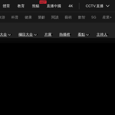
體育
教育
熊貓
直播中國
4K
CCTV.直播
式妙語
主持人
下載央視影音
熱解讀
天天學習
旅游
科普
健康
樂齡
閱讀
藝術
數智
5G
産業+
大全
欄目大全
片庫
熱播榜
看點
主持人
紀錄片網
國家大劇院
大型活動
科技
法治
文娛
人物
公益
圖片
習式妙語
央視快評
央視網評
光華銳評
鋒面
頻道
VR/AR
4K專區
全景新聞
請入列
人生第一次
人生第二次
年冬奧會
CBA
NBA
中超
國足
國際足球
網球
綜
體育江湖
文化體育
冰雪道路
足球道路