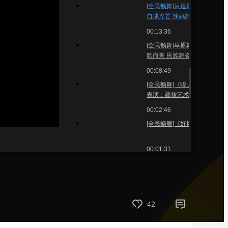
[全民畅舞]从追逐光到
藝術
汽車
數智
5G
産業+
自成光芒 辣妈舞者以
热爱汇聚温暖力量
00:13:36
時尚
天氣
才藝
網展
央央好物
[全民畅舞]草原舞者踏
歌而来 民族舞姿尽显
豪迈
00:08:49
[全民畅舞]《骏山河》
表演：疆旅艺术团
00:02:46
[全民畅舞]《好风采》
00:01:31
[全民畅舞]《抬花轿》
表演：同乐社区艺术
团
00:01:18
[全民畅舞]《就是现
42
在》 表演：滕王阁保
安队
00:01:29