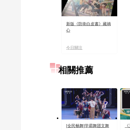
新版《防衛白皮書》藏禍
心
今日關注
相關推薦
[全民畅舞]学霸舞团文舞
《