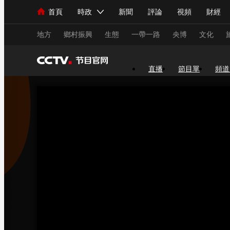
首頁
時政
新聞
評論
視頻
財經
人民領袖習近平
直播
海外頻道
片庫
iPanda
欄目大全
聯播+
English
中國領導人
節目單
Монгол
聽音
央視快評
微視頻
習
地方
鄉村振興
生態
一帶一路
央博
文化
直播
節目單
頻道
總台春晚
網絡春晚
共産黨員網
秧紀錄
新聞
國內
國際
評論
經濟
軍事
人民領袖習近平
聯播+
熱解讀
天天學習
視頻
小央視頻
小央直播
直播中國
熊貓
現場
前線
比劃
快看
藍海中國
新兵
體育
直播
競猜
2026年世界盃
2026
VIP會員
CCTV奧林匹克頻道
生活體育大會