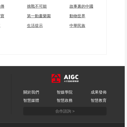
領？
流傳
挑戰不可能
故事裏的中國
共同關注
家寶
第一動畫樂園
動物世界
百年潮起 再現張謇傳
奇人生
苑
生活提示
中華民族
文化十分
一醋一面 “酸”出億萬
財路
生財有道
關於我們
智媒學院
成果發佈
智慧媒體
智慧政務
智慧教育
合作諮詢 >